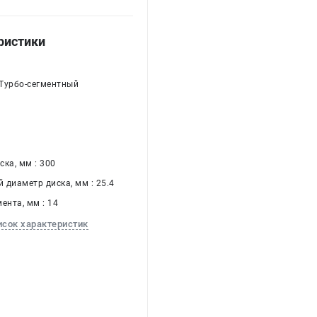
ристики
 Турбо-сегментный
а
ка, мм : 300
 диаметр диска, мм : 25.4
ента, мм : 14
исок характеристик