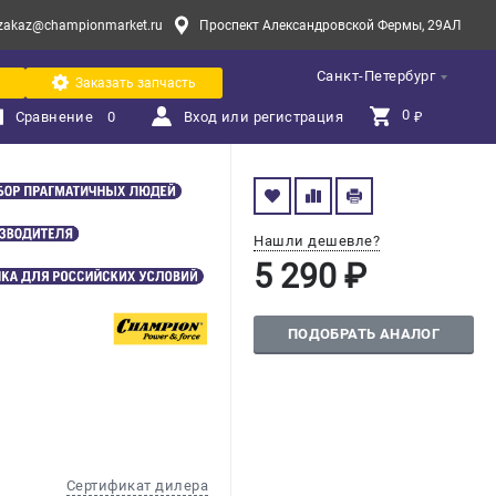
zakaz@championmarket.ru
Проспект Александровской Фермы, 29АЛ
Санкт-Петербург
Заказать запчасть
0 
Сравнение
0
Вход или регистрация
₽
Нашли дешевле?
5 290 ₽
ПОДОБРАТЬ АНАЛОГ
Сертификат дилера