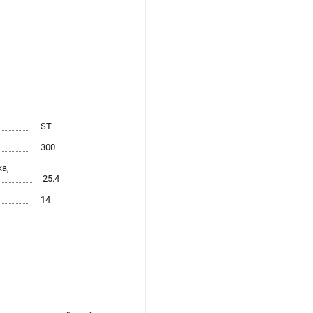
ST
300
а,
25.4
14