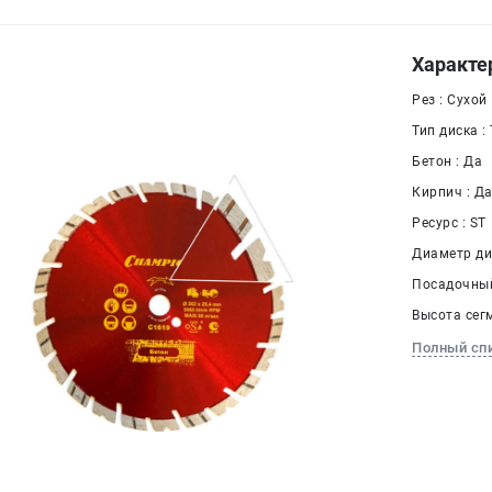
Характе
Рез : Сухой
Тип диска :
Бетон : Да
Кирпич : Д
Ресурс : ST
Диаметр дис
Посадочный
Высота сегм
Полный сп