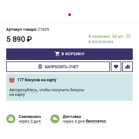
СРАВНЕНИЕ
(
0
)
ИЗБРАННОЕ
(
0
)
Артикул товара:
C1629
В наличии: 50 шт.
5 890 ₽
МАГАЗИНЫ
в магазинах
СЕРВИС
В КОРЗИНУ
ЗАПРОСИТЬ СЧЕТ
ПОДДЕРЖКА
Сервисный центр
177 бонусов на карту
Гарантия Champion
Авторизуйтесь
,
чтобы получить бонусы
Нашли дешевле?
на карту
Политика обработки персональных данных
Самовывоз
Доставка
ИНФОРМАЦИЯ
через 3 дня
через 4 дня
бесплатно
О компании
О бренде