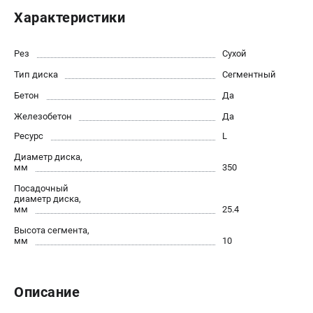
Новости
Характеристики
Юридическим лицам
Контакты
Рез
Сухой
Бонусная программа
Тип диска
Сегментный
Способы оплаты
Бетон
Да
Как нас найти
Железобетон
Да
КАТАЛОГ
Ресурс
L
Диаметр диска,
Аккумуляторная техника
мм
350
Генераторы электричества
Посадочный
Двигатели
диаметр диска,
мм
25.4
Запасные части
Мотоблоки
Высота сегмента,
мм
10
Мотопомпы
Принадлежности и акссесуары
Садовая техника
Описание
Сварочное оборудование