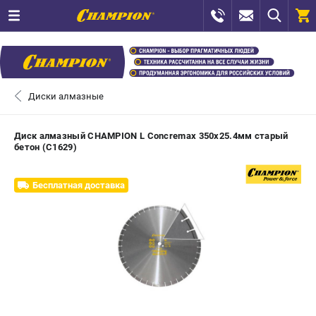
0 
₽
САНКТ-ПЕТЕРБУРГ
Диски алмазные
+7 (812) 448-13-08
- ЗАКАЗ ИЗДЕЛИЙ
Диск алмазный CHAMPION L Concremax 350х25.4мм старый
бетон (C1629)
+7 (8112) 59-12-69
- ЗАКАЗ ЗАПЧАСТЕЙ
Бесплатная доставка
ЗАКАЗАТЬ ЗАПЧАСТЬ
ВХОД ИЛИ РЕГИСТРАЦИЯ
КАТАЛОГ
АКЦИИ