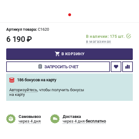
СРАВНЕНИЕ
(
0
)
ИЗБРАННОЕ
(
0
)
Артикул товара:
C1620
В наличии: 175 шт.
6 190 ₽
МАГАЗИНЫ
в магазинах
СЕРВИС
В КОРЗИНУ
ЗАПРОСИТЬ СЧЕТ
ПОДДЕРЖКА
Сервисный центр
186 бонусов на карту
Гарантия Champion
Авторизуйтесь
,
чтобы получить бонусы
Нашли дешевле?
на карту
Политика обработки персональных данных
Самовывоз
Доставка
ИНФОРМАЦИЯ
через 4 дня
через 4 дня
бесплатно
О компании
О бренде