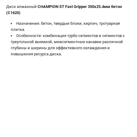
Средства защиты
Диск алмазный
CHAMPION ST Fast Gripper 350х25.4мм бетон
Станки
(C1620)
Строительная техника
Назначение: бетон, твердые блоки, кирпич, тротуарная
Уборочная техника
плитка.
Особенности: комбинация турбо сегментов и сегментов с
треугольной выемкой, межсегментные канавки различной
ТЕЛЕФОН (САНКТ-ПЕТЕРБУРГ)
глубины и ширины для эффективного охлаждения и
+7 (812) 448-13-08
повышения ресурса диска.
Информация размещённая на сайте не является публичной
офертой.
проспект Александровской Фермы, 29АЛ
8 (812) 748-27-58
8 (800) 550-70-46
Режим работы колл-центра:
пн-пт - с 9:00 до 18:00
сб - с 10:00 до 16:00
вс - выходной
ЗАКАЗ ЗАПЧАСТЕЙ
+7 (8112) 59-12-69
zakaz@championmarket.ru