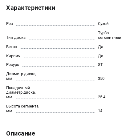
Новости
Характеристики
Юридическим лицам
Контакты
Рез
Сухой
Бонусная программа
Турбо-
Способы оплаты
Тип диска
сегментный
Как нас найти
Бетон
Да
Кирпич
Да
КАТАЛОГ
Ресурс
ST
Аккумуляторная техника
Диаметр диска,
Генераторы электричества
мм
350
Двигатели
Посадочный
диаметр диска,
Запасные части
мм
25.4
Мотоблоки
Высота сегмента,
Мотопомпы
мм
14
Принадлежности и акссесуары
Садовая техника
Сварочное оборудование
Описание