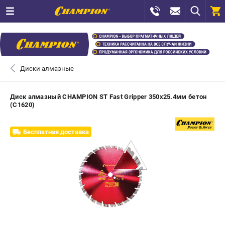
0 
₽
САНКТ-ПЕТЕРБУРГ
Диски алмазные
+7 (812) 448-13-08
- ЗАКАЗ ИЗДЕЛИЙ
Диск алмазный CHAMPION ST Fast Gripper 350х25.4мм бетон
(C1620)
+7 (8112) 59-12-69
- ЗАКАЗ ЗАПЧАСТЕЙ
Бесплатная доставка
ЗАКАЗАТЬ ЗАПЧАСТЬ
ВХОД ИЛИ РЕГИСТРАЦИЯ
КАТАЛОГ
АКЦИИ