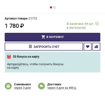
СРАВНЕНИЕ
(
0
)
ИЗБРАННОЕ
(
0
)
Артикул товара:
C1712
В наличии: 69 шт.
1 780 ₽
в магазинах
МАГАЗИНЫ
В КОРЗИНУ
СЕРВИС
ЗАПРОСИТЬ СЧЕТ
ПОДДЕРЖКА
53 бонуса на карту
Сервисный центр
Авторизуйтесь
,
чтобы получить бонусы
Гарантия Champion
на карту
Нашли дешевле?
Политика обработки персональных данных
Самовывоз
Доставка
через 3 дня
через 4 дня за 400 р.
ИНФОРМАЦИЯ
О компании
О бренде