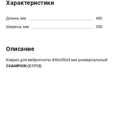
Характеристики
Новости
Юридическим лицам
Длина, мм
450
Контакты
Ширина, мм
350
Бонусная программа
Способы оплаты
Как нас найти
Описание
КАТАЛОГ
Коврик для виброплиты 450х350х5 мм универсальный
CHAMPION (C1712)
Аккумуляторная техника
Генераторы электричества
Двигатели
Запасные части
Мотоблоки
Мотопомпы
Принадлежности и акссесуары
Садовая техника
Сварочное оборудование