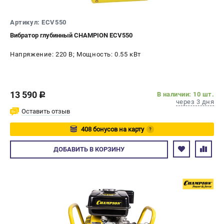
СРАВНЕНИЕ
(
0
)
Артикул: ECV550
Вибратор глубинный CHAMPION ECV550
ИЗБРАННОЕ
(
0
)
Напряжение: 220 В; Мощность: 0.55 кВт
МАГАЗИНЫ
СЕРВИС
13 590
В наличии: 10 шт.
c
через 3 дня
ПОДДЕРЖКА
Оставить отзыв
Сервисный центр
408 бонусов на карту
?
Гарантия Champion
Авторизуйтесь
ДОБАВИТЬ
В КОРЗИНУ
Нашли дешевле?
Политика обработки персональных данных
ИНФОРМАЦИЯ
О компании
О бренде