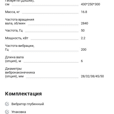
Габариты (ДхШхВ),
Новости
см
430*250*300
Юридическим лицам
Масса, кг
16.8
Контакты
Частота вращения
Бонусная программа
вала, об/мин
2840
Способы оплаты
Частота, Гц
50
Как нас найти
Мощность, кВт
2.2
Частота вибрации,
КАТАЛОГ
Гц
200
Длина вала
Аккумуляторная техника
(опция), м
6
Генераторы электричества
Диаметры
Двигатели
вибронаконечника
(опция), мм
28/32/38/45/50
Запасные части
Мотоблоки
Мотопомпы
Комплектация
Принадлежности и акссесуары
Садовая техника
Вибратор глубинный
Сварочное оборудование
Упаковка