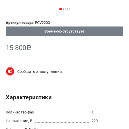
СРАВНЕНИЕ
(
0
)
ИЗБРАННОЕ
(
0
)
Артикул товара:
ECV2200
Временно отсутствует
МАГАЗИНЫ
15 800
c
СЕРВИС
ПОДДЕРЖКА
Сообщить о поступлении
Сервисный центр
Гарантия Champion
Нашли дешевле?
Политика обработки персональных данных
Характеристики
ИНФОРМАЦИЯ
Количество фаз
1
О компании
Напряжение, В
220
О бренде