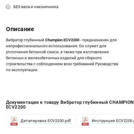
Средства защиты
БЕЗ вала и наконечника
Станки
Строительная техника
Уборочная техника
Описание
Вибратор глубинный
Champion ECV2200
- предназначен для
ТЕЛЕФОН (САНКТ-ПЕТЕРБУРГ)
непрофессионального использования. Он служит для
+7 (812) 448-13-08
уплотнения бетонной смеси, а также при изготовлении
Информация размещённая на сайте не является публичной
бетонных и железобетонных изделий для сборного
офертой.
строительства с соблюдением всех требований Руководства
по эксплуатации.
проспект Александровской Фермы, 29АЛ
8 (812) 748-27-58
8 (800) 550-70-46
Режим работы колл-центра:
пн-пт - с 9:00 до 18:00
сб - с 10:00 до 16:00
Документация к товару Вибратор глубинный CHAMPION
вс - выходной
ECV2200
ЗАКАЗ ЗАПЧАСТЕЙ
+7 (8112) 59-12-69
Деталировка ECV2200.pdf
Инструкция ECV2200.
zakaz@championmarket.ru