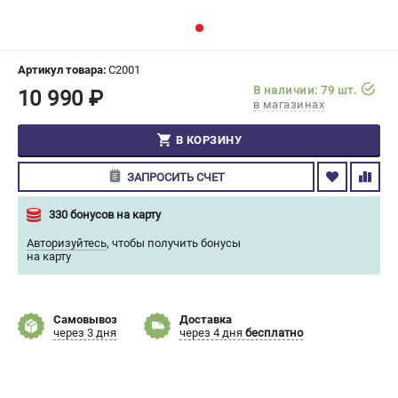
СРАВНЕНИЕ
(
0
)
ИЗБРАННОЕ
(
0
)
Артикул товара:
C2001
В наличии: 79 шт.
10 990 ₽
в магазинах
МАГАЗИНЫ
В КОРЗИНУ
СЕРВИС
ЗАПРОСИТЬ СЧЕТ
ПОДДЕРЖКА
330 бонусов на карту
Сервисный центр
Авторизуйтесь
,
чтобы получить бонусы
Гарантия Champion
на карту
Нашли дешевле?
Политика обработки персональных данных
Самовывоз
Доставка
через 3 дня
через 4 дня
бесплатно
ИНФОРМАЦИЯ
О компании
О бренде