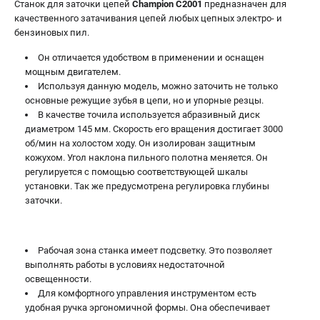
Средства защиты
Станок для заточки цепей
Champion C2001
предназначен для
качественного затачивания цепей любых цепных электро- и
Станки
бензиновых пил.
Строительная техника
Уборочная техника
Он отличается удобством в применении и оснащен
мощным двигателем.
Используя данную модель, можно заточить не только
основные режущие зубья в цепи, но и упорные резцы.
ТЕЛЕФОН (САНКТ-ПЕТЕРБУРГ)
В качестве точила используется абразивный диск
+7 (812) 448-13-08
диаметром 145 мм. Скорость его вращения достигает 3000
Информация размещённая на сайте не является публичной
об/мин на холостом ходу. Он изолирован защитным
офертой.
кожухом. Угол наклона пильного полотна меняется. Он
проспект Александровской Фермы, 29АЛ
регулируется с помощью соответствующей шкалы
8 (812) 748-27-58
установки. Так же предусмотрена регулировка глубины
8 (800) 550-70-46
заточки.
Режим работы колл-центра:
пн-пт - с 9:00 до 18:00
сб - с 10:00 до 16:00
вс - выходной
Рабочая зона станка имеет подсветку. Это позволяет
выполнять работы в условиях недостаточной
ЗАКАЗ ЗАПЧАСТЕЙ
освещенности.
+7 (8112) 59-12-69
Для комфортного управления инструментом есть
zakaz@championmarket.ru
удобная ручка эргономичной формы. Она обеспечивает