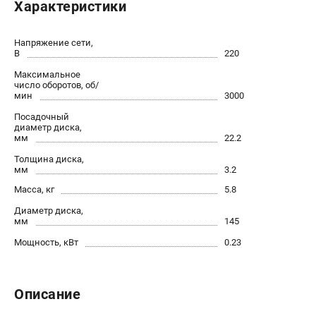
Характеристики
Новости
Юридическим лицам
Напряжение сети,
Контакты
В
220
Бонусная программа
Максимальное
Способы оплаты
число оборотов, об/
мин
3000
Как нас найти
Посадочный
диаметр диска,
КАТАЛОГ
мм
22.2
Толщина диска,
Аккумуляторная техника
мм
3.2
Генераторы электричества
Масса, кг
5.8
Двигатели
Диаметр диска,
Запасные части
мм
145
Мотоблоки
Мощность, кВт
0.23
Мотопомпы
Принадлежности и акссесуары
Садовая техника
Описание
Сварочное оборудование