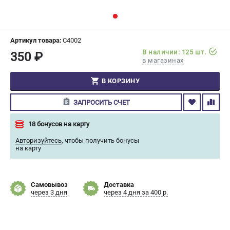
СРАВНЕНИЕ
(
0
)
ИЗБРАННОЕ
(
0
)
Артикул товара:
C4002
В наличии: 125 шт.
350 ₽
в магазинах
МАГАЗИНЫ
В КОРЗИНУ
СЕРВИС
ЗАПРОСИТЬ СЧЕТ
ПОДДЕРЖКА
18 бонусов на карту
Сервисный центр
Авторизуйтесь
,
чтобы получить бонусы
Гарантия Champion
на карту
Нашли дешевле?
Политика обработки персональных данных
Самовывоз
Доставка
через 3 дня
через 4 дня за 400 р.
ИНФОРМАЦИЯ
О компании
О бренде