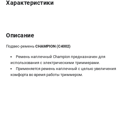
Характеристики
Новости
Юридическим лицам
Контакты
Бонусная программа
Описание
Способы оплаты
Как нас найти
Подвес-ремень
CHAMPION (C4002)
Ремень наплечный Champion предназначен для
КАТАЛОГ
использования с электрическими триммерами.
Аккумуляторная техника
Применяется ремень наплечный с целью увеличения
комфорта во время работы триммером.
Генераторы электричества
Двигатели
Запасные части
Мотоблоки
Мотопомпы
Принадлежности и акссесуары
Садовая техника
Сварочное оборудование