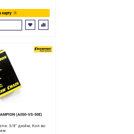
а карту
?
ь
CHAMPION (A050-VS-50E)
пи: 3/8’’ дюйм; Кол-во
 мм