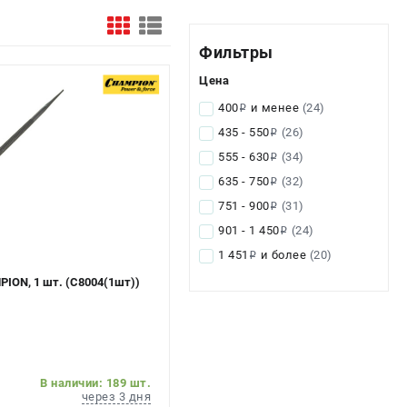
Фильтры
Цена
400
и менее
(24)
i
435 - 550
(26)
i
555 - 630
(34)
i
635 - 750
(32)
i
751 - 900
(31)
i
901 - 1 450
(24)
i
1 451
и более
(20)
i
ION, 1 шт. (C8004(1шт))
В наличии: 189 шт.
через 3 дня