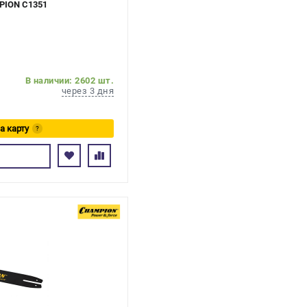
MPION C1351
В наличии: 2602 шт.
через 3 дня
а карту
?
сь