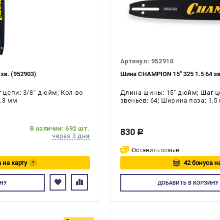
Артикул: 952910
зв. (952903)
Шина CHAMPION 15" 325 1.5 64 зв
цепи: 3/8’’ дюйм; Кол-во
Длина шины: 15" дюйм; Шаг це
1.3 мм
звеньев: 64; Ширина паза: 1.5
В наличии: 692 шт.
830
c
через 3 дня
Оставить отзыв
 на карту
42 бонуса н
?
тесь
Авторизуйтес
НУ
ДОБАВИТЬ
В КОРЗИНУ