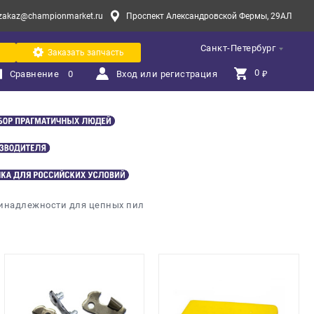
zakaz@championmarket.ru
Проспект Александровской Фермы, 29АЛ
Санкт-Петербург
Заказать запчасть
0 
Сравнение
0
Вход или регистрация
₽
инадлежности для цепных пил