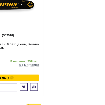
. (952910)
пи: 0,325’’ дюйм; Кол-во
 мм
В наличии: 398 шт.
в 1 магазине
а карту
?
ь