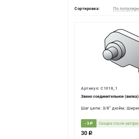
Сортировка:
По популяр
Артикул: C1018_1
Звено соединительное (вилка)
Шаг цепи: 3/8’’ дюйм; Шири
Скидка после автор
- 3 ₽
30
c