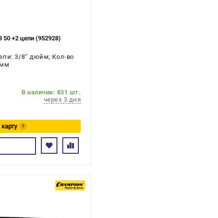
 50 +2 цепи (952928)
пи: 3/8’’ дюйм; Кол-во
 мм
В наличии: 831 шт.
через 3 дня
 карту
?
ь