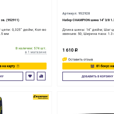
Артикул: 952928
зв. (952911)
Набор CHAMPION шина 14" 3/8 1.3
цепи: 0,325’’ дюйм; Кол-во
Длина шины: 14" дюйм; Шаг це
1.5 мм
звеньев: 50; Ширина паза: 1.3
В наличии: 574 шт.
1 610
c
в 1 магазине
Оставить отзыв
в на карту
81 бонус на
?
тесь
Авторизуйтес
НУ
ДОБАВИТЬ
В КОРЗИНУ