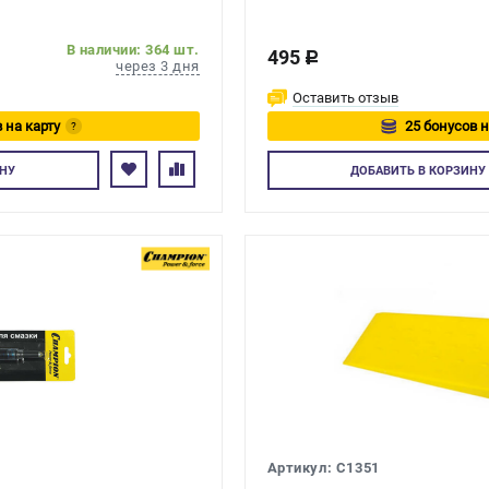
В наличии: 364 шт.
495
c
через 3 дня
Оставить отзыв
 на карту
25 бонусов н
?
тесь
Авторизуйте
НУ
ДОБАВИТЬ
В КОРЗИНУ
Артикул: C1351