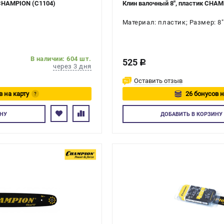
CHAMPION (C1104)
Клин валочный 8", пластик CHA
Материал: пластик; Размер: 8"
В наличии: 604 шт.
525
c
через 3 дня
Оставить отзыв
в на карту
26 бонусов н
?
тесь
Авторизуйте
НУ
ДОБАВИТЬ
В КОРЗИНУ