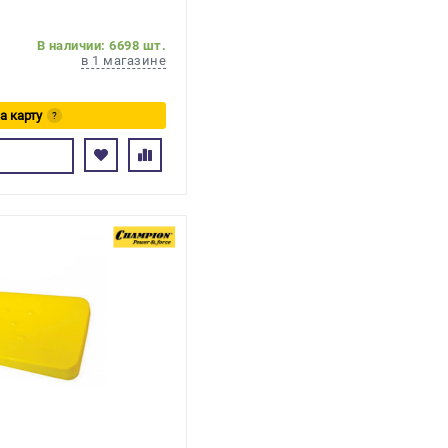
В наличии: 6698 шт.
в 1 магазине
а карту
?
сь