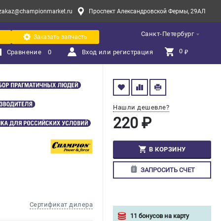
zakaz@championmarket.ru
Проспект Александровской Фермы, 29АЛ
Санкт-Петербург
Заказать запчасть
0 
Сравнение
0
Вход или регистрация
₽
Нашли дешевле?
220 ₽
В КОРЗИНУ
ЗАПРОСИТЬ СЧЕТ
Сертификат дилера
11 бонусов на карту