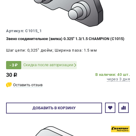
Новости
Юридическим лицам
Контакты
Бонусная программа
Артикул: C1015_1
Способы оплаты
Звено соединительное (вилка) 0.325" 1.3/1.5 CHAMPION (C1015)
Как нас найти
Шаг цепи: 0,325’’ дюйм; Ширина паза: 1.5 мм
КАТАЛОГ
Скидка после авторизации
- 3 ₽
Аккумуляторная техника
30
В наличии: 40 шт.
c
Генераторы электричества
через 3 дня
Двигатели
Оставить отзыв
Запасные части
Мотоблоки
Мотопомпы
ДОБАВИТЬ
В КОРЗИНУ
Принадлежности и акссесуары
Садовая техника
Сварочное оборудование