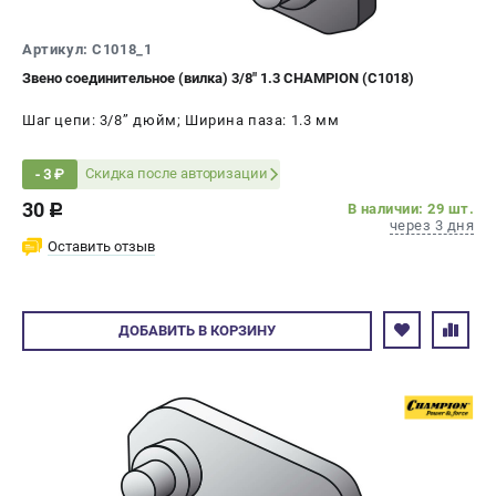
СРАВНЕНИЕ
(
0
)
Артикул: C1018_1
Звено соединительное (вилка) 3/8" 1.3 CHAMPION (C1018)
ИЗБРАННОЕ
(
0
)
Шаг цепи: 3/8’’ дюйм; Ширина паза: 1.3 мм
МАГАЗИНЫ
Скидка после авторизации
- 3 ₽
СЕРВИС
30
В наличии: 29 шт.
c
через 3 дня
ПОДДЕРЖКА
Оставить отзыв
Сервисный центр
Гарантия Champion
ДОБАВИТЬ
В КОРЗИНУ
Нашли дешевле?
Политика обработки персональных данных
ИНФОРМАЦИЯ
О компании
О бренде