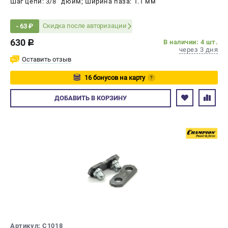
Шаг цепи: 3/8’’ дюйм; Ширина паза: 1.1 мм
Скидка после авторизации
- 63 ₽
630
В наличии: 4 шт.
c
через 3 дня
Оставить отзыв
16 бонусов на карту
?
Авторизуйтесь
ДОБАВИТЬ
В КОРЗИНУ
Артикул: C1018