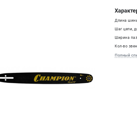
Характе
Длина шины
Шаг цепи, дю
Ширина паза
Кол-во звен
Полный сп