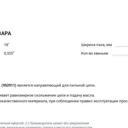
ВАРА
18"
Ширина паза, мм
0,325’’
Кол-во звеньев
 (952911)
является направляющей для пильной цепи.
вает равномерное скольжение цепи и подачу масла.
окачественного материала, при соблюдении правил эксплуатации прос
бличной офертой. 2.) Производитель может без уведомления
кие, визуальные параметры товара и место его производства.