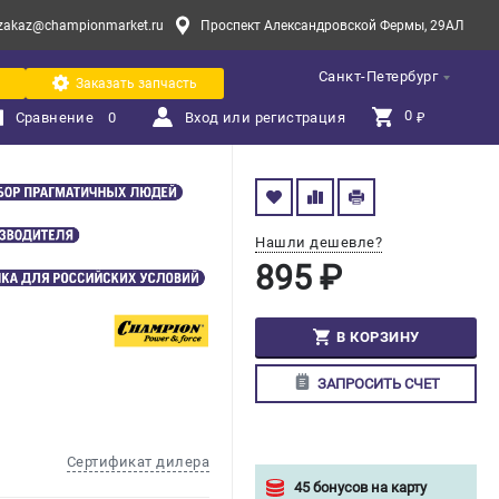
zakaz@championmarket.ru
Проспект Александровской Фермы, 29АЛ
Санкт-Петербург
Заказать запчасть
0 
Сравнение
0
Вход или регистрация
₽
Нашли дешевле?
895 ₽
В КОРЗИНУ
ЗАПРОСИТЬ СЧЕТ
Сертификат дилера
45 бонусов на карту