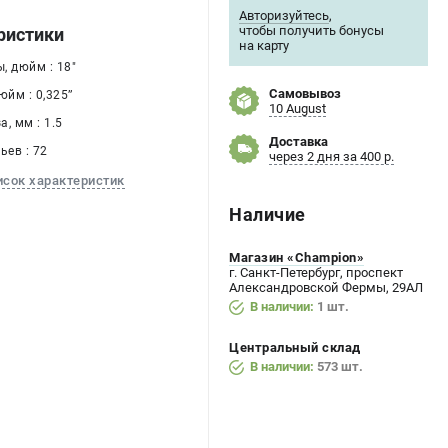
Авторизуйтесь
,
чтобы получить бонусы
ристики
на карту
, дюйм : 18"
Самовывоз
йм : 0,325’’
10 August
, мм : 1.5
Доставка
ьев : 72
через 2 дня за 400 р.
исок характеристик
Наличие
Магазин «Champion»
г. Санкт-Петербург, проспект
Александровской Фермы, 29АЛ
В наличии:
1 шт.
Центральный склад
В наличии:
573 шт.