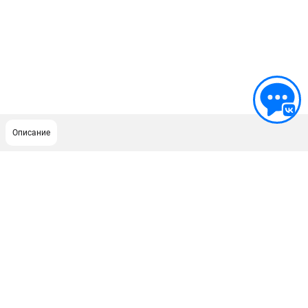
Описание
ПОДДЕРЖКА
Сервисный центр
Гарантия Champion
Нашли дешевле?
Политика обработки персональных данных