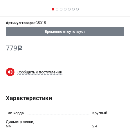
СРАВНЕНИЕ
(
0
)
ИЗБРАННОЕ
(
0
)
Артикул товара:
C5015
Временно отсутствует
МАГАЗИНЫ
779
c
СЕРВИС
ПОДДЕРЖКА
Сообщить о поступлении
Сервисный центр
Гарантия Champion
Нашли дешевле?
Политика обработки персональных данных
Характеристики
ИНФОРМАЦИЯ
Тип корда
Круглый
О компании
Диаметр лески,
мм
2.4
О бренде