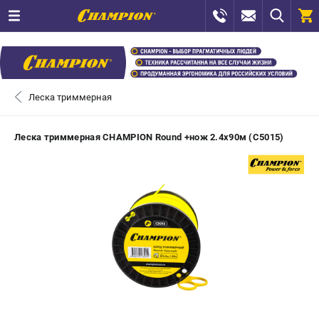
0 
₽
ПОМОНА
Леска триммерная
+7 (800) 550-70-46
- ЗАКАЗ ИЗДЕЛИЙ
Леска триммерная CHAMPION Round +нож 2.4х90м (C5015)
+7 (8112) 59-12-69
- ЗАКАЗ ЗАПЧАСТЕЙ
ЗАКАЗАТЬ ЗАПЧАСТЬ
ВХОД ИЛИ РЕГИСТРАЦИЯ
КАТАЛОГ
АКЦИИ