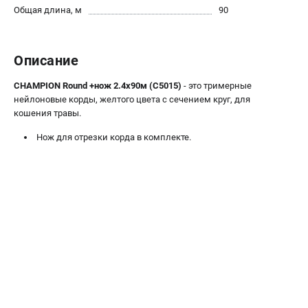
Общая длина, м
90
Новости
Юридическим лицам
Контакты
Описание
Бонусная программа
Способы оплаты
CHAMPION Round +нож 2.4х90м (C5015)
- это тримерные
нейлоновые корды, желтого цвета с сечением круг, для
кошения травы.
КАТАЛОГ
Нож для отрезки корда в комплекте.
Аккумуляторная техника
Генераторы электричества
Двигатели
Запасные части
Мотоблоки
Мотопомпы
Принадлежности и акссесуары
Садовая техника
Сварочное оборудование
Средства защиты