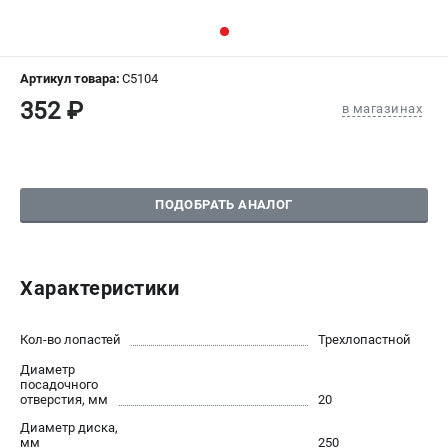
СРАВНЕНИЕ
(
0
)
ИЗБРАННОЕ
(
0
)
Артикул товара:
C5104
352 ₽
в магазинах
МАГАЗИНЫ
СЕРВИС
ПОДОБРАТЬ АНАЛОГ
ПОДДЕРЖКА
Сервисный центр
Гарантия Champion
Характеристики
Нашли дешевле?
Политика обработки персональных данных
Кол-во лопастей
Трехлопастной
Диаметр
ИНФОРМАЦИЯ
посадочного
отверстия, мм
20
О компании
Диаметр диска,
О бренде
мм
250