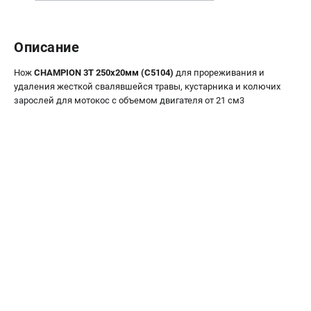
Новости
Юридическим лицам
Описание
Контакты
Бонусная программа
Нож
CHAMPION 3Т 250х20мм (C5104)
для прореживания и
Способы оплаты
удаления жесткой свалявшейся травы, кустарника и колючих
Как нас найти
зарослей для мотокос с объемом двигателя от 21 см3
КАТАЛОГ
Аккумуляторная техника
Генераторы электричества
Двигатели
Запасные части
Мотоблоки
Мотопомпы
Принадлежности и акссесуары
Садовая техника
Сварочное оборудование