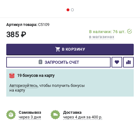
СРАВНЕНИЕ
(
0
)
ИЗБРАННОЕ
(
0
)
Артикул товара:
C5109
В наличии: 76 шт.
385 ₽
в магазинах
МАГАЗИНЫ
В КОРЗИНУ
СЕРВИС
ЗАПРОСИТЬ СЧЕТ
ПОДДЕРЖКА
19 бонусов на карту
Сервисный центр
Авторизуйтесь
,
чтобы получить бонусы
Гарантия Champion
на карту
Нашли дешевле?
Политика обработки персональных данных
Самовывоз
Доставка
через 3 дня
через 4 дня за 400 р.
ИНФОРМАЦИЯ
О компании
О бренде