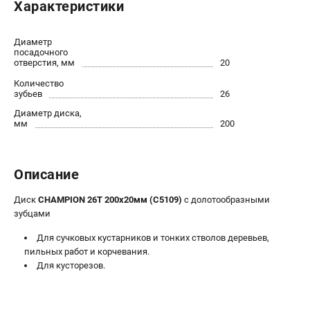
Характеристики
Новости
Юридическим лицам
Диаметр
Контакты
посадочного
отверстия, мм
20
Бонусная программа
Способы оплаты
Количество
зубьев
26
Как нас найти
Диаметр диска,
мм
200
КАТАЛОГ
Аккумуляторная техника
Описание
Генераторы электричества
Двигатели
Диск
CHAMPION 26Т 200х20мм (C5109)
с долотообразными
Запасные части
зубцами
Мотоблоки
Для сучковых кустарников и тонких стволов деревьев,
Мотопомпы
пильных работ и корчевания.
Принадлежности и акссесуары
Для кусторезов.
Садовая техника
Сварочное оборудование