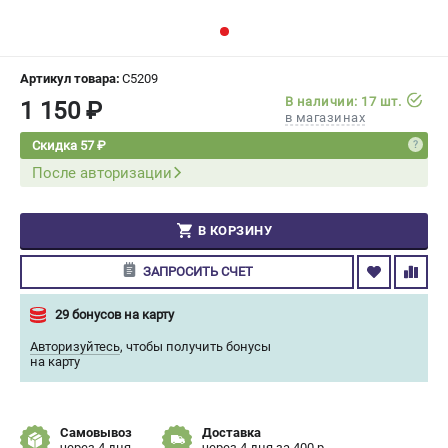
СРАВНЕНИЕ
(
0
)
ИЗБРАННОЕ
(
0
)
Артикул товара:
C5209
В наличии: 17 шт.
1 150 ₽
в магазинах
МАГАЗИНЫ
Скидка 57 ₽
После авторизации
СЕРВИС
ПОДДЕРЖКА
В КОРЗИНУ
Сервисный центр
ЗАПРОСИТЬ СЧЕТ
Гарантия Champion
Нашли дешевле?
29 бонусов на карту
Политика обработки персональных данных
Авторизуйтесь
,
чтобы получить бонусы
на карту
ИНФОРМАЦИЯ
О компании
Самовывоз
Доставка
О бренде
через 4 дня
через 4 дня за 400 р.