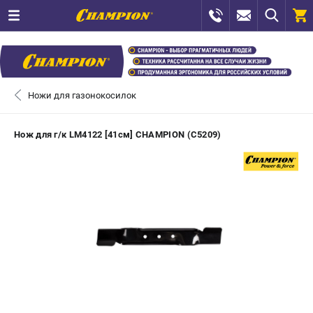
0 
₽
САНКТ-ПЕТЕРБУРГ
Ножи для газонокосилок
+7 (812) 448-13-08
- ЗАКАЗ ИЗДЕЛИЙ
Нож для г/к LM4122 [41см] CHAMPION (C5209)
+7 (8112) 59-12-69
- ЗАКАЗ ЗАПЧАСТЕЙ
ЗАКАЗАТЬ ЗАПЧАСТЬ
ВХОД ИЛИ РЕГИСТРАЦИЯ
КАТАЛОГ
АКЦИИ