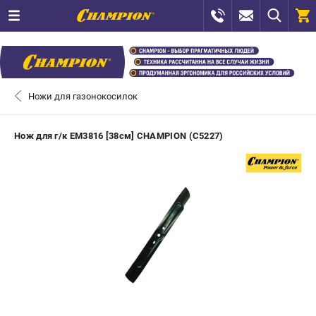
0 
₽
САНКТ-ПЕТЕРБУРГ
Ножи для газонокосилок
+7 (812) 448-13-08
- ЗАКАЗ ИЗДЕЛИЙ
Нож для г/к EM3816 [38см] CHAMPION (C5227)
+7 (8112) 59-12-69
- ЗАКАЗ ЗАПЧАСТЕЙ
ЗАКАЗАТЬ ЗАПЧАСТЬ
ВХОД ИЛИ РЕГИСТРАЦИЯ
КАТАЛОГ
АКЦИИ