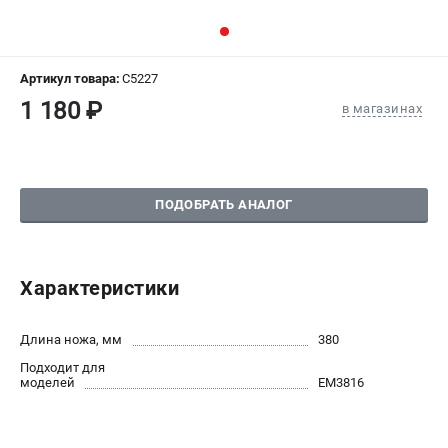
СРАВНЕНИЕ
(
0
)
ИЗБРАННОЕ
(
0
)
Артикул товара:
C5227
1 180 ₽
в магазинах
МАГАЗИНЫ
СЕРВИС
ПОДОБРАТЬ АНАЛОГ
ПОДДЕРЖКА
Сервисный центр
Гарантия Champion
Характеристики
Нашли дешевле?
Политика обработки персональных данных
Длина ножа, мм
380
Подходит для
ИНФОРМАЦИЯ
моделей
EM3816
О компании
О бренде