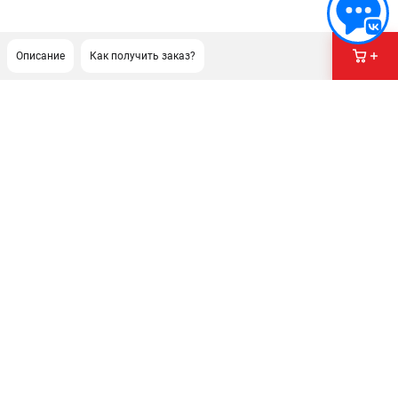
Описание
Как получить заказ?
ПОДДЕРЖКА
Сервисный центр
Гарантия Champion
Нашли дешевле?
Политика обработки персональных данных
ИНФОРМАЦИЯ
О компании
О бренде
Новости