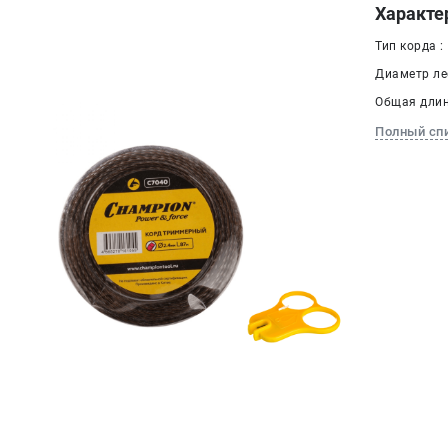
Характе
Тип корда :
Диаметр лес
Общая длина
Полный сп