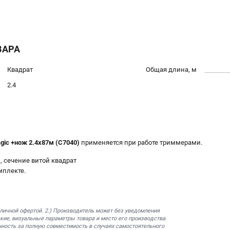
ВАРА
Квадрат
Общая длина, м
2.4
ic +нож 2.4х87м (C7040)
применяется при работе триммерами.
, сечение витой квадрат
мплекте.
бличной офертой. 2.) Производитель может без уведомления
кие, визуальные параметры товара и место его производства.
нность за полную совместимость в случаях самостоятельного