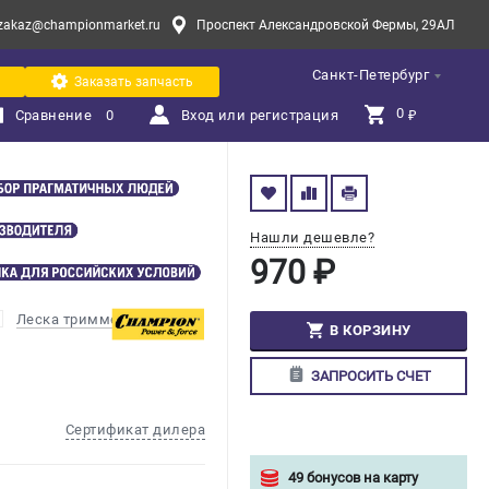
zakaz@championmarket.ru
Проспект Александровской Фермы, 29АЛ
Санкт-Петербург
Заказать запчасть
0 
Сравнение
0
Вход или регистрация
₽
Нашли дешевле?
970 ₽
Леска триммерная
В КОРЗИНУ
ЗАПРОСИТЬ СЧЕТ
Сертификат дилера
49 бонусов на карту