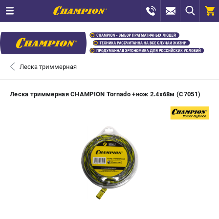
0 
₽
САНКТ-ПЕТЕРБУРГ
Леска триммерная
+7 (812) 448-13-08
- ЗАКАЗ ИЗДЕЛИЙ
Леска триммерная CHAMPION Tornado +нож 2.4х68м (C7051)
+7 (8112) 59-12-69
- ЗАКАЗ ЗАПЧАСТЕЙ
ЗАКАЗАТЬ ЗАПЧАСТЬ
ВХОД ИЛИ РЕГИСТРАЦИЯ
КАТАЛОГ
АКЦИИ