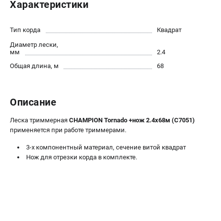
Характеристики
Новости
Юридическим лицам
Тип корда
Квадрат
Контакты
Диаметр лески,
Бонусная программа
мм
2.4
Способы оплаты
Общая длина, м
68
Как нас найти
КАТАЛОГ
Описание
Аккумуляторная техника
Леска триммерная
CHAMPION Tornado +нож 2.4х68м (C7051)
Генераторы электричества
применяется при работе триммерами.
Двигатели
3-х компонентный материал, сечение витой квадрат
Запасные части
Нож для отрезки корда в комплекте.
Мотоблоки
Мотопомпы
Принадлежности и акссесуары
Садовая техника
Сварочное оборудование