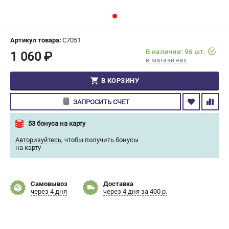
СРАВНЕНИЕ
(
0
)
ИЗБРАННОЕ
(
0
)
Артикул товара:
C7051
В наличии: 96 шт.
1 060 ₽
в магазинах
МАГАЗИНЫ
В КОРЗИНУ
СЕРВИС
ЗАПРОСИТЬ СЧЕТ
ПОДДЕРЖКА
53 бонуса на карту
Сервисный центр
Авторизуйтесь
,
чтобы получить бонусы
Гарантия Champion
на карту
Нашли дешевле?
Политика обработки персональных данных
Самовывоз
Доставка
через 4 дня
через 4 дня за 400 р.
ИНФОРМАЦИЯ
О компании
О бренде