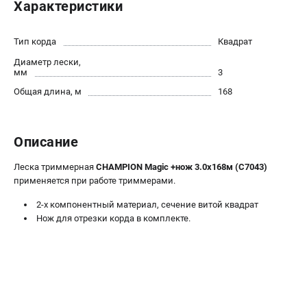
Характеристики
Новости
Юридическим лицам
Тип корда
Квадрат
Контакты
Диаметр лески,
Бонусная программа
мм
3
Способы оплаты
Общая длина, м
168
Как нас найти
КАТАЛОГ
Описание
Аккумуляторная техника
Леска триммерная
CHAMPION Magic +нож 3.0х168м (C7043)
Генераторы электричества
применяется при работе триммерами.
Двигатели
2-х компонентный материал, сечение витой квадрат
Запасные части
Нож для отрезки корда в комплекте.
Мотоблоки
Мотопомпы
Принадлежности и акссесуары
Садовая техника
Сварочное оборудование