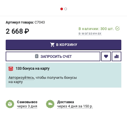
СРАВНЕНИЕ
(
0
)
ИЗБРАННОЕ
(
0
)
Артикул товара:
C7043
В наличии: 300 шт.
2 668 ₽
в магазинах
МАГАЗИНЫ
В КОРЗИНУ
СЕРВИС
ЗАПРОСИТЬ СЧЕТ
ПОДДЕРЖКА
133 бонуса на карту
Сервисный центр
Авторизуйтесь
,
чтобы получить бонусы
Гарантия Champion
на карту
Нашли дешевле?
Политика обработки персональных данных
Самовывоз
Доставка
через 3 дня
через 4 дня за 150 р.
ИНФОРМАЦИЯ
О компании
О бренде