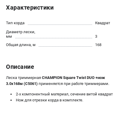
Новости
Характеристики
Юридическим лицам
Контакты
Тип корда
Квадрат
Бонусная программа
Диаметр лески,
Способы оплаты
мм
3
Как нас найти
Общая длина, м
168
КАТАЛОГ
Описание
Аккумуляторная техника
Генераторы электричества
Леска триммерная
CHAMPION Square Twist DUO +нож
Двигатели
3.0х168м (C5061)
применяется при работе триммерами.
Запасные части
2-х компонентный материал, сечение витой квадрат
Мотоблоки
Нож для отрезки корда в комплекте.
Мотопомпы
Принадлежности и акссесуары
Садовая техника
Сварочное оборудование