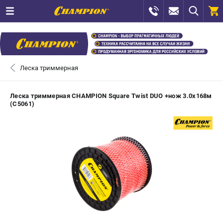
0 
₽
САНКТ-ПЕТЕРБУРГ
Леска триммерная
+7 (812) 448-13-08
- ЗАКАЗ ИЗДЕЛИЙ
Леска триммерная CHAMPION Square Twist DUO +нож 3.0х168м
(C5061)
+7 (8112) 59-12-69
- ЗАКАЗ ЗАПЧАСТЕЙ
ЗАКАЗАТЬ ЗАПЧАСТЬ
ВХОД ИЛИ РЕГИСТРАЦИЯ
КАТАЛОГ
АКЦИИ