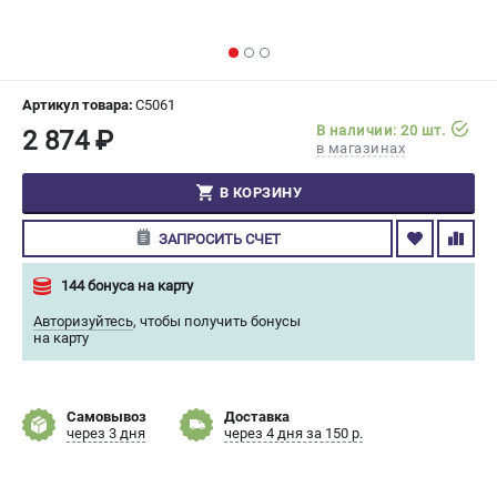
СРАВНЕНИЕ
(
0
)
ИЗБРАННОЕ
(
0
)
Артикул товара:
C5061
В наличии: 20 шт.
2 874 ₽
МАГАЗИНЫ
в магазинах
СЕРВИС
В КОРЗИНУ
ЗАПРОСИТЬ СЧЕТ
ПОДДЕРЖКА
Сервисный центр
144 бонуса на карту
Гарантия Champion
Авторизуйтесь
,
чтобы получить бонусы
Нашли дешевле?
на карту
Политика обработки персональных данных
Самовывоз
Доставка
ИНФОРМАЦИЯ
через 3 дня
через 4 дня за 150 р.
О компании
О бренде