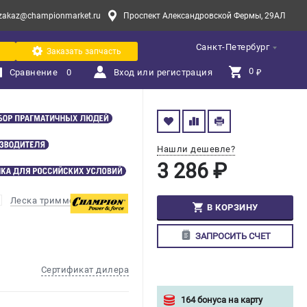
zakaz@championmarket.ru
Проспект Александровской Фермы, 29АЛ
Санкт-Петербург
Заказать запчасть
0 
Сравнение
0
Вход или регистрация
₽
Нашли дешевле?
3 286 ₽
Леска триммерная
В КОРЗИНУ
ЗАПРОСИТЬ СЧЕТ
Сертификат дилера
164 бонуса на карту