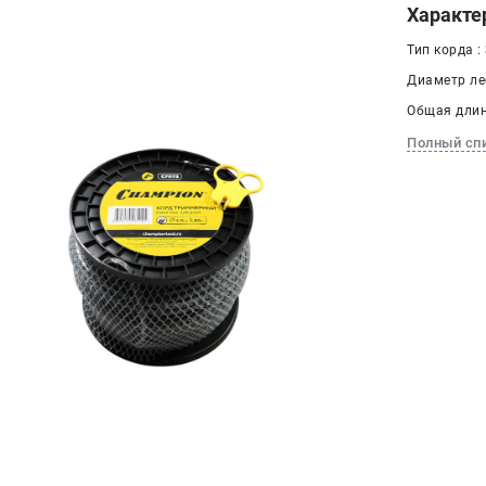
Характе
Тип корда :
Диаметр лес
Общая длина
Полный сп