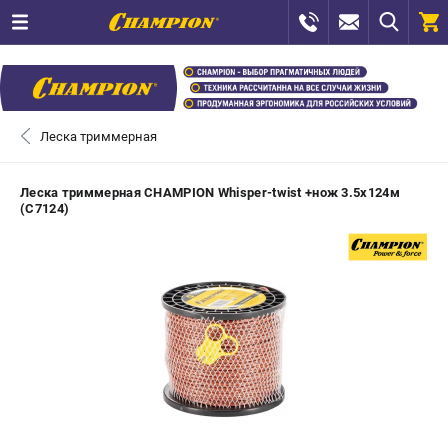
0 
₽
САНКТ-ПЕТЕРБУРГ
Леска триммерная
+7 (812) 448-13-08
- ЗАКАЗ ИЗДЕЛИЙ
Леска триммерная CHAMPION Whisper-twist +нож 3.5х124м
(C7124)
+7 (8112) 59-12-69
- ЗАКАЗ ЗАПЧАСТЕЙ
ЗАКАЗАТЬ ЗАПЧАСТЬ
ВХОД ИЛИ РЕГИСТРАЦИЯ
КАТАЛОГ
АКЦИИ