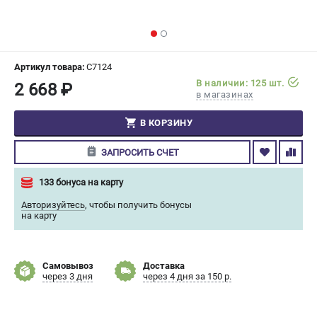
СРАВНЕНИЕ
(
0
)
ИЗБРАННОЕ
(
0
)
Артикул товара:
C7124
В наличии: 125 шт.
2 668 ₽
МАГАЗИНЫ
в магазинах
СЕРВИС
В КОРЗИНУ
ЗАПРОСИТЬ СЧЕТ
ПОДДЕРЖКА
Сервисный центр
133 бонуса на карту
Гарантия Champion
Авторизуйтесь
,
чтобы получить бонусы
Нашли дешевле?
на карту
Политика обработки персональных данных
Самовывоз
Доставка
ИНФОРМАЦИЯ
через 3 дня
через 4 дня за 150 р.
О компании
О бренде