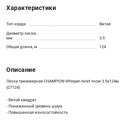
Новости
Характеристики
Юридическим лицам
Контакты
Тип корда
Витая
Бонусная программа
Диаметр лески,
Способы оплаты
мм
3.5
Как нас найти
Общая длина, м
124
КАТАЛОГ
Описание
Аккумуляторная техника
Генераторы электричества
Леска триммерная CHAMPION Whisper-twist +нож 3.5х124м
Двигатели
(C7124)
Запасные части
- Витой квадрат
Мотоблоки
- Пониженный уровень шума
Мотопомпы
- Повышенная износостойкость
Принадлежности и акссесуары
Садовая техника
Сварочное оборудование