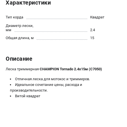
Характеристики
Новости
Юридическим лицам
Тип корда
Квадрат
Контакты
Диаметр лески,
Бонусная программа
мм
2.4
Способы оплаты
Общая длина, м
15
Как нас найти
КАТАЛОГ
Описание
Аккумуляторная техника
Леска триммерная
CHAMPION Tornado 2.4х15м (C7050)
Генераторы электричества
Двигатели
Отличная леска для мотокос и триммеров.
Идеальное сочетание цены, расхода и
Запасные части
производительности.
Мотоблоки
Витой квадрат
Мотопомпы
Принадлежности и акссесуары
Садовая техника
Сварочное оборудование