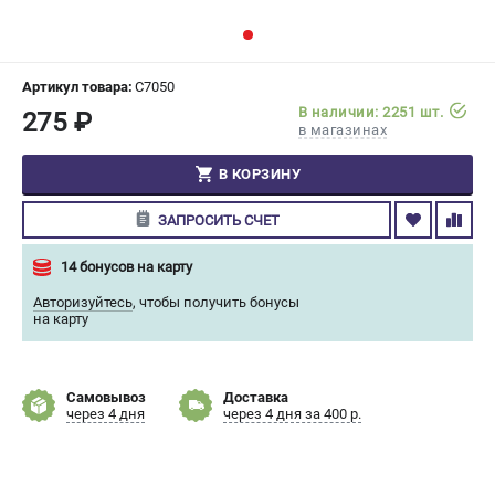
СРАВНЕНИЕ
(
0
)
ИЗБРАННОЕ
(
0
)
Артикул товара:
C7050
В наличии: 2251 шт.
275 ₽
в магазинах
МАГАЗИНЫ
В КОРЗИНУ
СЕРВИС
ЗАПРОСИТЬ СЧЕТ
ПОДДЕРЖКА
14 бонусов на карту
Сервисный центр
Авторизуйтесь
,
чтобы получить бонусы
Гарантия Champion
на карту
Нашли дешевле?
Политика обработки персональных данных
Самовывоз
Доставка
через 4 дня
через 4 дня за 400 р.
ИНФОРМАЦИЯ
О компании
О бренде