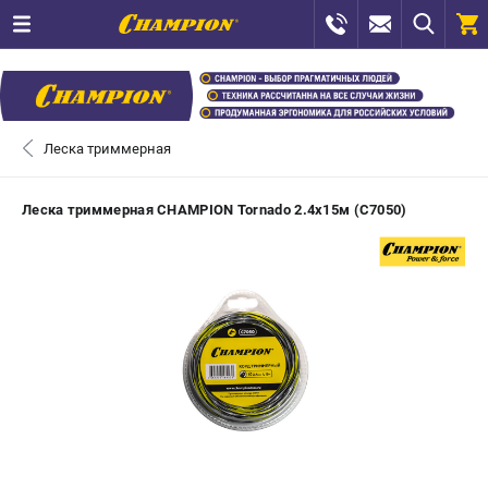
0 
₽
САНКТ-ПЕТЕРБУРГ
Леска триммерная
+7 (812) 448-13-08
- ЗАКАЗ ИЗДЕЛИЙ
Леска триммерная CHAMPION Tornado 2.4х15м (C7050)
+7 (8112) 59-12-69
- ЗАКАЗ ЗАПЧАСТЕЙ
ЗАКАЗАТЬ ЗАПЧАСТЬ
ВХОД ИЛИ РЕГИСТРАЦИЯ
КАТАЛОГ
АКЦИИ