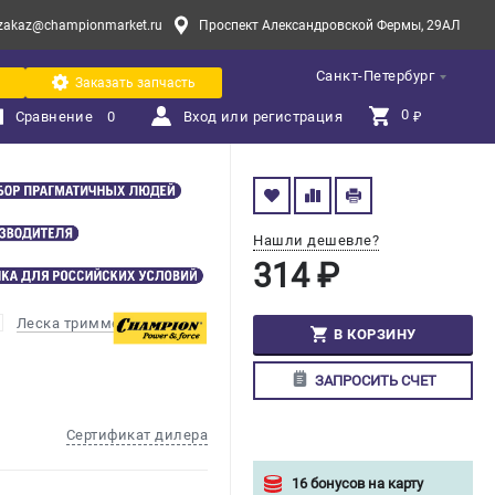
zakaz@championmarket.ru
Проспект Александровской Фермы, 29АЛ
Санкт-Петербург
Заказать запчасть
0 
Сравнение
0
Вход или регистрация
₽
Нашли дешевле?
314 ₽
Леска триммерная
В КОРЗИНУ
ЗАПРОСИТЬ СЧЕТ
Сертификат дилера
16 бонусов на карту