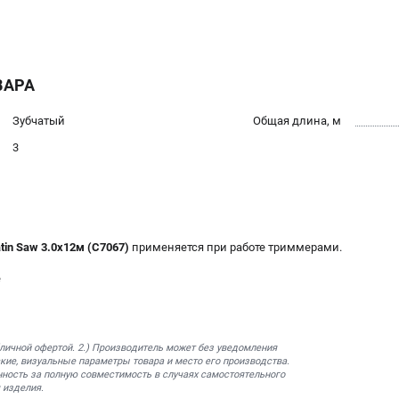
ВАРА
Зубчатый
Общая длина, м
3
in Saw 3.0х12м (C7067)
применяется при работе триммерами.
е
бличной офертой. 2.) Производитель может без уведомления
кие, визуальные параметры товара и место его производства.
нность за полную совместимость в случаях самостоятельного
 изделия.