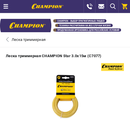
0 
₽
САНКТ-ПЕТЕРБУРГ
Леска триммерная
+7 (812) 448-13-08
- ЗАКАЗ ИЗДЕЛИЙ
Леска триммерная CHAMPION Star 3.0х15м (C7077)
+7 (8112) 59-12-69
- ЗАКАЗ ЗАПЧАСТЕЙ
ЗАКАЗАТЬ ЗАПЧАСТЬ
ВХОД ИЛИ РЕГИСТРАЦИЯ
КАТАЛОГ
АКЦИИ