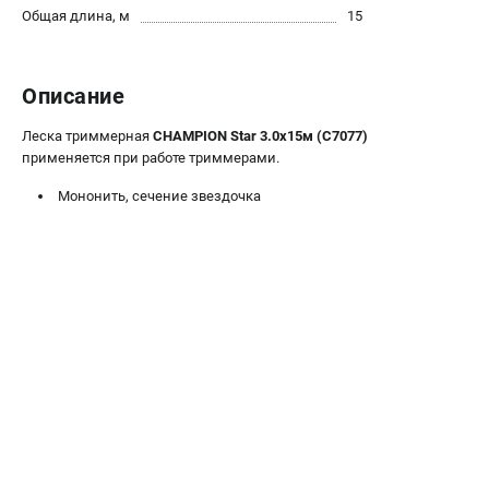
Общая длина, м
15
Новости
Юридическим лицам
Контакты
Описание
Бонусная программа
Способы оплаты
Леска триммерная
CHAMPION Star 3.0х15м (C7077)
Как нас найти
применяется при работе триммерами.
Мононить, сечение звездочка
КАТАЛОГ
Аккумуляторная техника
Генераторы электричества
Двигатели
Запасные части
Мотоблоки
Мотопомпы
Принадлежности и акссесуары
Садовая техника
Сварочное оборудование