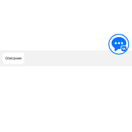
Описание
ПОДДЕРЖКА
Сервисный центр
Гарантия Champion
Нашли дешевле?
Политика обработки персональных данных