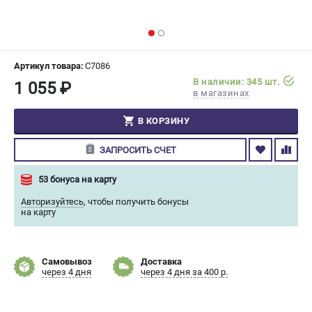
СРАВНЕНИЕ
(
0
)
ИЗБРАННОЕ
(
0
)
Артикул товара:
C7086
В наличии: 345 шт.
1 055 ₽
МАГАЗИНЫ
в магазинах
СЕРВИС
В КОРЗИНУ
ЗАПРОСИТЬ СЧЕТ
ПОДДЕРЖКА
Сервисный центр
53 бонуса на карту
Гарантия Champion
Авторизуйтесь
,
чтобы получить бонусы
Нашли дешевле?
на карту
Политика обработки персональных данных
Самовывоз
Доставка
ИНФОРМАЦИЯ
через 4 дня
через 4 дня за 400 р.
О компании
О бренде