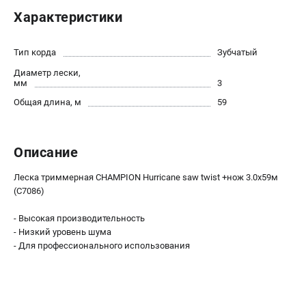
Новости
Характеристики
Юридическим лицам
Контакты
Тип корда
Зубчатый
Бонусная программа
Диаметр лески,
Способы оплаты
мм
3
Как нас найти
Общая длина, м
59
КАТАЛОГ
Описание
Аккумуляторная техника
Генераторы электричества
Леска триммерная CHAMPION Hurricane saw twist +нож 3.0х59м
Двигатели
(C7086)
Запасные части
- Высокая производительность
Мотоблоки
- Низкий уровень шума
Мотопомпы
- Для профессионального использования
Принадлежности и акссесуары
Садовая техника
Сварочное оборудование