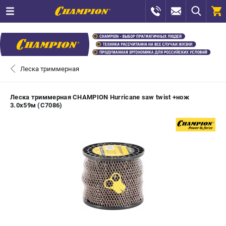
0 
₽
САНКТ-ПЕТЕРБУРГ
Леска триммерная
+7 (812) 448-13-08
- ЗАКАЗ ИЗДЕЛИЙ
Леска триммерная CHAMPION Hurricane saw twist +нож
3.0х59м (C7086)
+7 (8112) 59-12-69
- ЗАКАЗ ЗАПЧАСТЕЙ
ЗАКАЗАТЬ ЗАПЧАСТЬ
ВХОД ИЛИ РЕГИСТРАЦИЯ
КАТАЛОГ
АКЦИИ