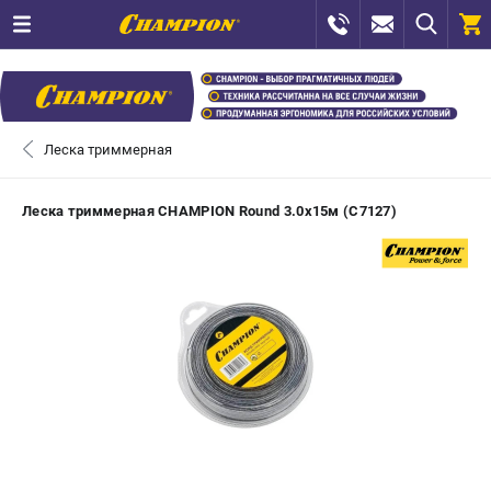
0 
₽
САНКТ-ПЕТЕРБУРГ
Леска триммерная
+7 (812) 448-13-08
- ЗАКАЗ ИЗДЕЛИЙ
Леска триммерная CHAMPION Round 3.0х15м (C7127)
+7 (8112) 59-12-69
- ЗАКАЗ ЗАПЧАСТЕЙ
ЗАКАЗАТЬ ЗАПЧАСТЬ
ВХОД ИЛИ РЕГИСТРАЦИЯ
КАТАЛОГ
АКЦИИ