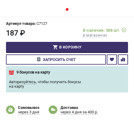
СРАВНЕНИЕ
(
0
)
ИЗБРАННОЕ
(
0
)
Артикул товара:
C7127
В наличии: 588 шт.
187 ₽
в магазинах
МАГАЗИНЫ
В КОРЗИНУ
СЕРВИС
ЗАПРОСИТЬ СЧЕТ
ПОДДЕРЖКА
9 бонусов на карту
Сервисный центр
Авторизуйтесь
,
чтобы получить бонусы
Гарантия Champion
на карту
Нашли дешевле?
Политика обработки персональных данных
Самовывоз
Доставка
через 3 дня
через 4 дня за 400 р.
ИНФОРМАЦИЯ
О компании
О бренде