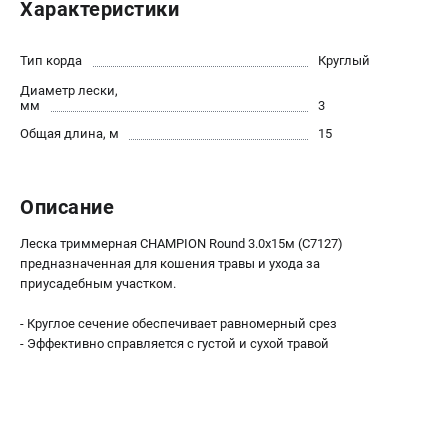
Характеристики
Новости
Юридическим лицам
Тип корда
Круглый
Контакты
Диаметр лески,
Бонусная программа
мм
3
Способы оплаты
Общая длина, м
15
Как нас найти
КАТАЛОГ
Описание
Аккумуляторная техника
Леска триммерная CHAMPION Round 3.0х15м (C7127)
Генераторы электричества
предназначенная для кошения травы и ухода за
Двигатели
приусадебным участком.
Запасные части
- Круглое сечение обеспечивает равномерный срез
Мотоблоки
- Эффективно справляется с густой и сухой травой
Мотопомпы
Принадлежности и акссесуары
Садовая техника
Сварочное оборудование