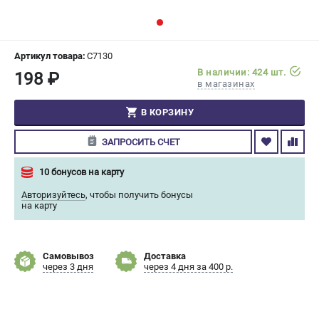
СРАВНЕНИЕ
(
0
)
ИЗБРАННОЕ
(
0
)
Артикул товара:
C7130
В наличии: 424 шт.
198 ₽
в магазинах
МАГАЗИНЫ
В КОРЗИНУ
СЕРВИС
ЗАПРОСИТЬ СЧЕТ
ПОДДЕРЖКА
10 бонусов на карту
Сервисный центр
Авторизуйтесь
,
чтобы получить бонусы
Гарантия Champion
на карту
Нашли дешевле?
Политика обработки персональных данных
Самовывоз
Доставка
через 3 дня
через 4 дня за 400 р.
ИНФОРМАЦИЯ
О компании
О бренде