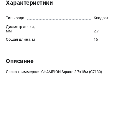
Характеристики
Новости
Юридическим лицам
Тип корда
Квадрат
Контакты
Диаметр лески,
Бонусная программа
мм
2.7
Способы оплаты
Общая длина, м
15
Как нас найти
КАТАЛОГ
Описание
Аккумуляторная техника
Леска триммерная CHAMPION Square 2.7х15м (C7130)
Генераторы электричества
Двигатели
Запасные части
Мотоблоки
Мотопомпы
Принадлежности и акссесуары
Садовая техника
Сварочное оборудование