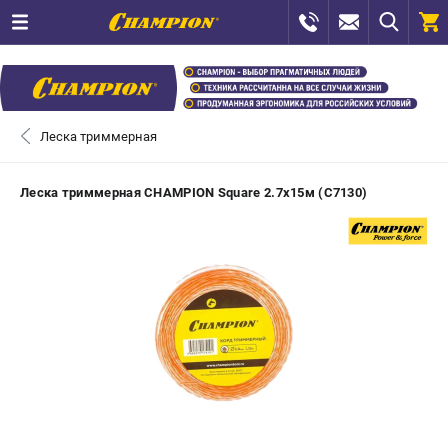
0 
₽
САНКТ-ПЕТЕРБУРГ
Леска триммерная
+7 (812) 448-13-08
- ЗАКАЗ ИЗДЕЛИЙ
Леска триммерная CHAMPION Square 2.7х15м (C7130)
+7 (8112) 59-12-69
- ЗАКАЗ ЗАПЧАСТЕЙ
ЗАКАЗАТЬ ЗАПЧАСТЬ
ВХОД ИЛИ РЕГИСТРАЦИЯ
КАТАЛОГ
АКЦИИ