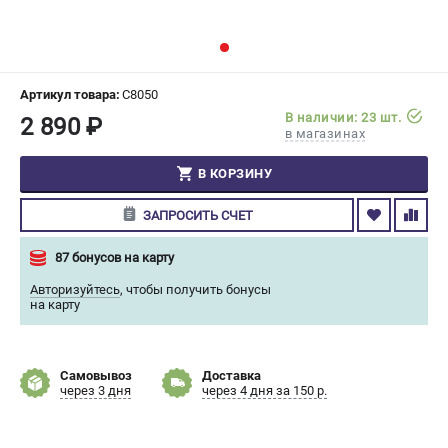
СРАВНЕНИЕ
(
0
)
ИЗБРАННОЕ
(
0
)
Артикул товара:
C8050
В наличии: 23 шт.
2 890 ₽
МАГАЗИНЫ
в магазинах
СЕРВИС
В КОРЗИНУ
ЗАПРОСИТЬ СЧЕТ
ПОДДЕРЖКА
Сервисный центр
87 бонусов на карту
Гарантия Champion
Авторизуйтесь
,
чтобы получить бонусы
Нашли дешевле?
на карту
Политика обработки персональных данных
Самовывоз
Доставка
ИНФОРМАЦИЯ
через 3 дня
через 4 дня за 150 р.
О компании
О бренде