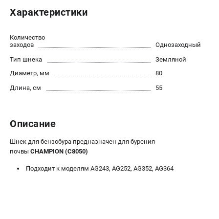
Новости
Характеристики
Юридическим лицам
Контакты
Количество
Бонусная программа
заходов
Однозаходный
Способы оплаты
Тип шнека
Земляной
Как нас найти
Диаметр, мм
80
Длина, см
55
КАТАЛОГ
Аккумуляторная техника
Описание
Генераторы электричества
Двигатели
Шнек для бензобура предназначен для бурения
Запасные части
почвы
CHAMPION (C8050)
Мотоблоки
Подходит к моделям AG243, AG252, AG352, AG364
Мотопомпы
Принадлежности и акссесуары
Садовая техника
Сварочное оборудование