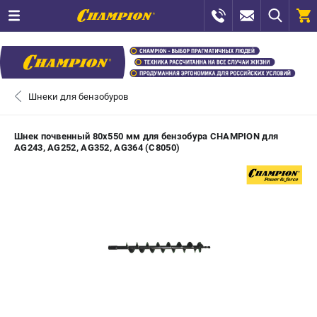
0 
₽
САНКТ-ПЕТЕРБУРГ
Шнеки для бензобуров
+7 (812) 448-13-08
- ЗАКАЗ ИЗДЕЛИЙ
Шнек почвенный 80х550 мм для бензобура CHAMPION для
AG243, AG252, AG352, AG364 (C8050)
+7 (8112) 59-12-69
- ЗАКАЗ ЗАПЧАСТЕЙ
ЗАКАЗАТЬ ЗАПЧАСТЬ
ВХОД ИЛИ РЕГИСТРАЦИЯ
КАТАЛОГ
АКЦИИ