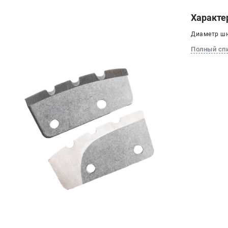
Характе
Диаметр шн
Полный сп