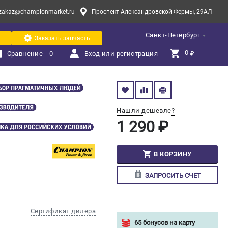
zakaz@championmarket.ru
Проспект Александровской Фермы, 29АЛ
Санкт-Петербург
Заказать запчасть
0 
Сравнение
0
Вход или регистрация
₽
Нашли дешевле?
1 290 ₽
В КОРЗИНУ
ЗАПРОСИТЬ СЧЕТ
Сертификат дилера
65 бонусов на карту