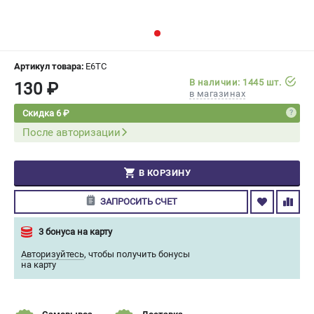
СРАВНЕНИЕ
(
0
)
ИЗБРАННОЕ
(
0
)
Артикул товара:
E6TC
В наличии: 1445 шт.
130 ₽
МАГАЗИНЫ
в магазинах
Скидка 6 ₽
СЕРВИС
После авторизации
ПОДДЕРЖКА
В КОРЗИНУ
Сервисный центр
Гарантия Champion
ЗАПРОСИТЬ СЧЕТ
Нашли дешевле?
Политика обработки персональных данных
3 бонуса на карту
Авторизуйтесь
,
чтобы получить бонусы
на карту
ИНФОРМАЦИЯ
О компании
О бренде