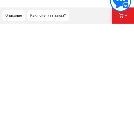
Описание
Как получить заказ?
ПОДДЕРЖКА
Сервисный центр
Гарантия Champion
Нашли дешевле?
Политика обработки персональных данных
ИНФОРМАЦИЯ
О компании
О бренде
Новости