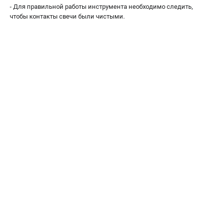
Средства защиты
- Для правильной работы инструмента необходимо следить,
Станки
чтобы контакты свечи были чистыми.
Строительная техника
Уборочная техника
ТЕЛЕФОН (САНКТ-ПЕТЕРБУРГ)
+7 (812) 448-13-08
Информация размещённая на сайте не является публичной
офертой.
проспект Александровской Фермы, 29АЛ
8 (812) 748-27-58
8 (800) 550-70-46
Режим работы колл-центра:
пн-пт - с 9:00 до 18:00
сб - с 10:00 до 16:00
вс - выходной
ЗАКАЗ ЗАПЧАСТЕЙ
+7 (8112) 59-12-69
zakaz@championmarket.ru