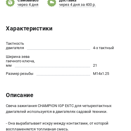
Самовывоз
Доставка
через 4 дня
через 4 дня за 400 р.
Новости
Юридическим лицам
Контакты
Бонусная программа
Характеристики
Способы оплаты
Как нас найти
Тактность
двигателя
4-х тактный
КАТАЛОГ
Ширина зева
гаечного ключа,
мм
21
Аккумуляторная техника
Генераторы электричества
Размер резьбы
М14х1.25
Двигатели
Запасные части
Описание
Мотоблоки
Мотопомпы
Свеча зажигания CHAMPION IGP E6TC для четырехтактных
Принадлежности и акссесуары
двигателей используется в двигателях садовой техники.
Садовая техника
- Она вырабатывает искру между контактами, от которой
Сварочное оборудование
воспламеняется топливная смесь.