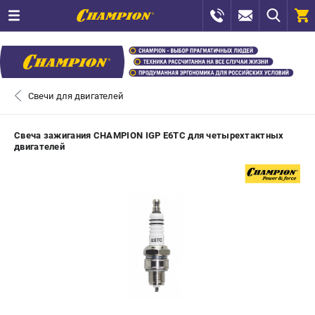
0 
₽
САНКТ-ПЕТЕРБУРГ
Свечи для двигателей
+7 (812) 448-13-08
- ЗАКАЗ ИЗДЕЛИЙ
Свеча зажигания CHAMPION IGP E6TC для четырехтактных
двигателей
+7 (8112) 59-12-69
- ЗАКАЗ ЗАПЧАСТЕЙ
ЗАКАЗАТЬ ЗАПЧАСТЬ
ВХОД ИЛИ РЕГИСТРАЦИЯ
КАТАЛОГ
АКЦИИ