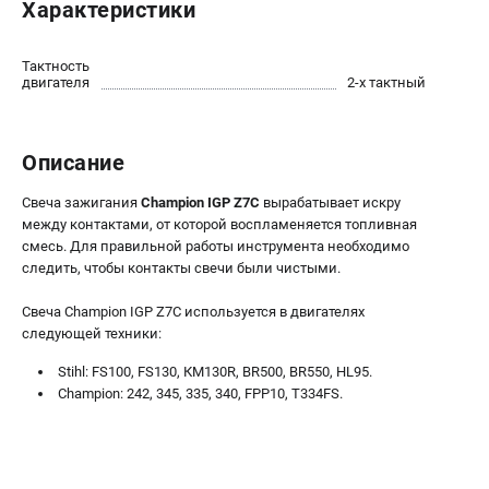
Средства защиты
Характеристики
Станки
Строительная техника
Тактность
двигателя
2-х тактный
Уборочная техника
ТЕЛЕФОН (САНКТ-ПЕТЕРБУРГ)
Описание
+7 (812) 448-13-08
Свеча зажигания
Champion IGP Z7C
вырабатывает искру
Информация размещённая на сайте не является публичной
офертой.
между контактами, от которой воспламеняется топливная
смесь. Для правильной работы инструмента необходимо
проспект Александровской Фермы, 29АЛ
следить, чтобы контакты свечи были чистыми.
8 (812) 748-27-58
8 (800) 550-70-46
Свеча Champion IGP Z7C используется в двигателях
Режим работы колл-центра:
следующей техники:
пн-пт - с 9:00 до 18:00
сб - с 10:00 до 16:00
Stihl: FS100, FS130, КМ130R, BR500, BR550, HL95.
вс - выходной
Chаmpion: 242, 345, 335, 340, FPP10, T334FS.
ЗАКАЗ ЗАПЧАСТЕЙ
+7 (8112) 59-12-69
zakaz@championmarket.ru