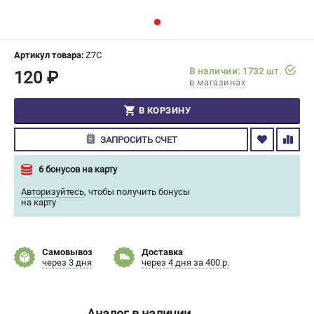
СРАВНЕНИЕ
(
0
)
ИЗБРАННОЕ
(
0
)
Артикул товара:
Z7C
В наличии: 1732 шт.
120 ₽
в магазинах
МАГАЗИНЫ
В КОРЗИНУ
СЕРВИС
ЗАПРОСИТЬ СЧЕТ
ПОДДЕРЖКА
6 бонусов на карту
Сервисный центр
Авторизуйтесь
,
чтобы получить бонусы
Гарантия Champion
на карту
Нашли дешевле?
Политика обработки персональных данных
Самовывоз
Доставка
через 3 дня
через 4 дня за 400 р.
ИНФОРМАЦИЯ
О компании
О бренде
Аналог в наличии