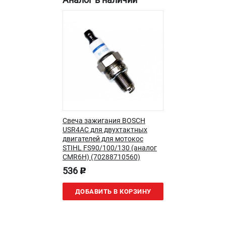
Новости
Юридическим лицам
Контакты
Бонусная программа
Способы оплаты
Как нас найти
КАТАЛОГ
Аккумуляторная техника
Свеча зажигания BOSCH
Генераторы электричества
USR4AC для двухтактных
двигателей для мотокос
Двигатели
STIHL FS90/100/130 (аналог
Запасные части
CMR6H) (70288710560)
Мотоблоки
536
p
Мотопомпы
Принадлежности и акссесуары
ДОБАВИТЬ В КОРЗИНУ
Садовая техника
Сварочное оборудование