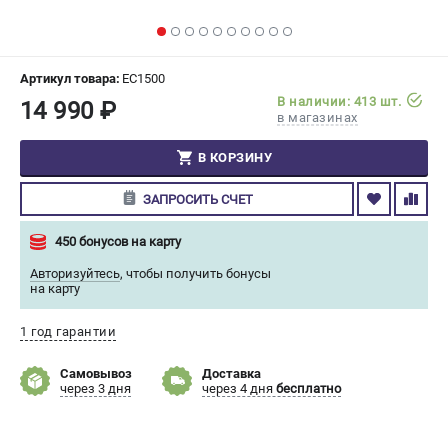
СРАВНЕНИЕ
(
0
)
ИЗБРАННОЕ
(
0
)
Артикул товара:
EC1500
В наличии: 413 шт.
14 990 ₽
в магазинах
МАГАЗИНЫ
В КОРЗИНУ
СЕРВИС
ЗАПРОСИТЬ СЧЕТ
ПОДДЕРЖКА
450 бонусов на карту
Сервисный центр
Авторизуйтесь
,
чтобы получить бонусы
Гарантия Champion
на карту
Нашли дешевле?
Политика обработки персональных данных
1 год гарантии
Самовывоз
Доставка
ИНФОРМАЦИЯ
через 3 дня
через 4 дня
бесплатно
О компании
О бренде