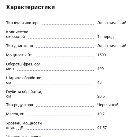
Новости
Характеристики
Юридическим лицам
Контакты
Тип культиватора
Электрический
Бонусная программа
Количество
Способы оплаты
скоростей
1 вперед
Как нас найти
Тип двигателя
Электрический
Мощность, Вт
1500
КАТАЛОГ
Обороты фрез, об/
мин
400
Аккумуляторная техника
Генераторы электричества
Ширина обработки,
см
45
Двигатели
Глубина обработки,
Запасные части
см
20.5
Мотоблоки
Тип редуктора
Червячный
Мотопомпы
Масса, кг
10.2
Принадлежности и акссесуары
Садовая техника
Уровень мощности
звука, дБ
91.57
Сварочное оборудование
Уровень звукового