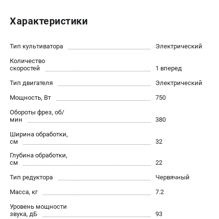
Новости
Характеристики
Юридическим лицам
Контакты
Бонусная программа
Тип культиватора
Электрический
Способы оплаты
Количество
скоростей
1 вперед
Как нас найти
Тип двигателя
Электрический
КАТАЛОГ
Мощность, Вт
750
Аккумуляторная техника
Обороты фрез, об/
мин
380
Генераторы электричества
Ширина обработки,
Двигатели
см
32
Запасные части
Глубина обработки,
Мотоблоки
см
22
Мотопомпы
Тип редуктора
Червячный
Принадлежности и акссесуары
Масса, кг
7.2
Садовая техника
Уровень мощности
Сварочное оборудование
звука, дБ
93