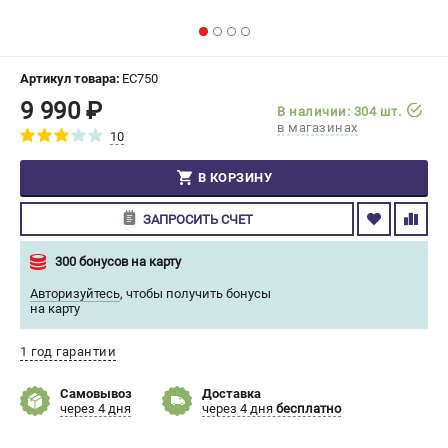
СРАВНЕНИЕ
(
0
)
ИЗБРАННОЕ
(
0
)
Артикул товара:
EC750
9 990 ₽
В наличии: 304 шт.
МАГАЗИНЫ
в магазинах
10
СЕРВИС
В КОРЗИНУ
ЗАПРОСИТЬ СЧЕТ
ПОДДЕРЖКА
Сервисный центр
300 бонусов на карту
Гарантия Champion
Авторизуйтесь
,
чтобы получить бонусы
Нашли дешевле?
на карту
Политика обработки персональных данных
1 год гарантии
ИНФОРМАЦИЯ
Самовывоз
Доставка
через 4 дня
через 4 дня
бесплатно
О компании
О бренде