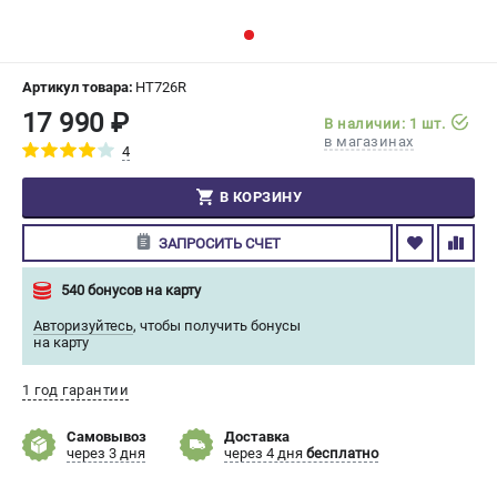
СРАВНЕНИЕ
(
0
)
ИЗБРАННОЕ
(
0
)
Артикул товара:
HT726R
17 990 ₽
В наличии: 1 шт.
МАГАЗИНЫ
в магазинах
4
СЕРВИС
В КОРЗИНУ
ЗАПРОСИТЬ СЧЕТ
ПОДДЕРЖКА
Сервисный центр
540 бонусов на карту
Гарантия Champion
Авторизуйтесь
,
чтобы получить бонусы
Нашли дешевле?
на карту
Политика обработки персональных данных
1 год гарантии
ИНФОРМАЦИЯ
Самовывоз
Доставка
через 3 дня
через 4 дня
бесплатно
О компании
О бренде