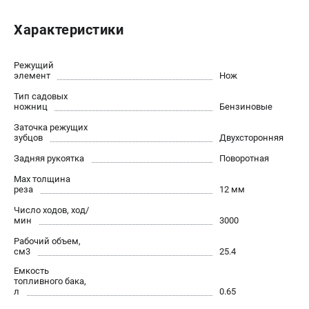
Новости
Характеристики
Юридическим лицам
Контакты
Бонусная программа
Режущий
элемент
Нож
Способы оплаты
Тип садовых
Как нас найти
ножниц
Бензиновые
Заточка режущих
КАТАЛОГ
зубцов
Двухсторонняя
Аккумуляторная техника
Задняя рукоятка
Поворотная
Генераторы электричества
Max толщина
реза
12 мм
Двигатели
Запасные части
Число ходов, ход/
мин
3000
Мотоблоки
Рабочий объем,
Мотопомпы
см3
25.4
Принадлежности и акссесуары
Емкость
Садовая техника
топливного бака,
л
0.65
Сварочное оборудование