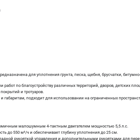
и
предназначена для уплотнения грунта, песка, щебня, брусчатки, битумно
 работ по благоустройству различных территорий, дворов, детских пло
покрытий и тротуаров.
 и габаритам, подходит для использовании на ограниченных пространст
омичным малошумным 4-тактным двигателем мощностью 5,5 л.с.
ть до 550 м²/ч и обеспечивает глубину уплотнения до 25 см.
адной рукояткой управления и дополнительными рукоятками для пере