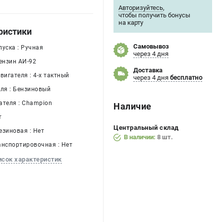
Авторизуйтесь
,
чтобы получить бонусы
на карту
ристики
Самовывоз
пуска : Ручная
через 4 дня
ензин АИ-92
Доставка
вигателя : 4-х тактный
через 4 дня
бесплатно
еля : Бензиновый
ателя : Champion
Наличие
т
Центральный склад
езиновая : Нет
В наличии:
8 шт.
анспортировочная : Нет
исок характеристик