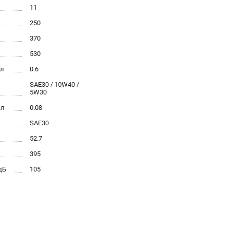
11
250
370
530
 л
0.6
SAE30 / 10W40 /
5W30
 л
0.08
SAE30
52.7
395
дБ
105