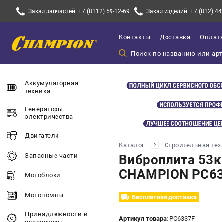
Заказ запчастей: +7 (8112) 59-12-69
Заказ изделий: +7 (812) 44
Контакты
Доставка
Оплат
Аккумуляторная
техника
Генераторы
электричества
Двигатели
Каталог
Строительная те
Запасные части
Виброплита 53кг
CHAMPION PC6
Мотоблоки
Мотопомпы
Бесплатная доставка
Принадлежности и
Артикул товара:
PC6337F
акссесуары