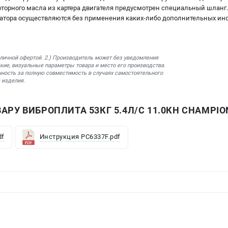
оторного масла из картера двигателя предусмотрен специальный шланг.
атора осуществляются без применения каких-либо дополнительных инс
бличной офертой. 2.) Производитель может без уведомления
кие, визуальные параметры товара и место его производства.
нность за полную совместимость в случаях самостоятельного
 изделия.
АРУ ВИБРОПЛИТА 53КГ 5.4Л/С 11.0КН CHAMPIO
df
Инструкция PC6337F.pdf