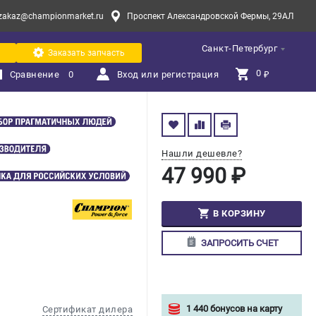
zakaz@championmarket.ru
Проспект Александровской Фермы, 29АЛ
Санкт-Петербург
Заказать запчасть
0 
Сравнение
0
Вход или регистрация
₽
Нашли дешевле?
47 990 ₽
В КОРЗИНУ
ЗАПРОСИТЬ СЧЕТ
1 440 бонусов на карту
Сертификат дилера