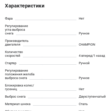
Новости
Характеристики
Юридическим лицам
Контакты
Фара
Нет
Бонусная программа
Регулирование
Способы оплаты
угла выброса
снега
Ручное
Как нас найти
Производитель
двигателя
CHAMPION
КАТАЛОГ
Количество
скоростей
4 вперед/1 назад
Аккумуляторная техника
Генераторы электричества
Стартер
Ручной
Двигатели
Регулирование
положения желоба
Запасные части
выброса снега
Ручное
Мотоблоки
Блокировка колес/
Мотопомпы
гусениц
Нет
Принадлежности и акссесуары
Выброс снега
Двухступенчатый
Садовая техника
Материал шнека
Сталь
Сварочное оборудование