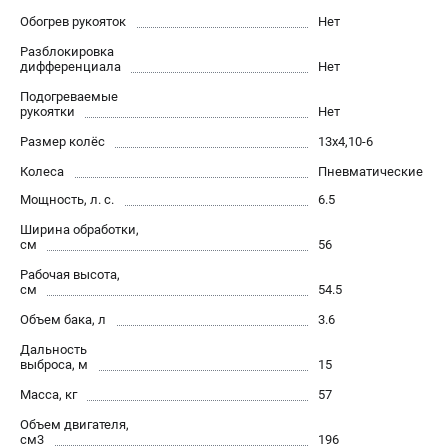
Станки
Обогрев рукояток
Нет
Строительная техника
Разблокировка
Уборочная техника
дифференциала
Нет
Подогреваемые
рукоятки
Нет
ТЕЛЕФОН (ПОМОНА)
+7 (800) 550-70-46
Размер колёс
13х4,10-6
Информация размещённая на сайте не является публичной
Колеса
Пневматические
офертой.
Мощность, л. с.
6.5
проспект Александровской Фермы, 29АЛ
Ширина обработки,
8 (812) 748-27-58
см
56
8 (800) 550-70-46
Режим работы колл-центра:
Рабочая высота,
пн-пт - с 9:00 до 18:00
см
54.5
сб - с 10:00 до 16:00
Объем бака, л
3.6
вс - выходной
Дальность
ЗАКАЗ ЗАПЧАСТЕЙ
выброса, м
15
+7 (8112) 59-12-69
Масса, кг
57
zakaz@championmarket.ru
Объем двигателя,
см3
196