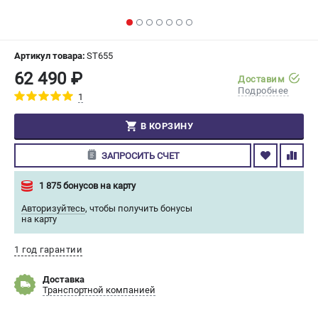
СРАВНЕНИЕ
(
0
)
ИЗБРАННОЕ
(
0
)
Артикул товара:
ST655
62 490 ₽
Доставим
МАГАЗИНЫ
Подробнее
1
СЕРВИС
В КОРЗИНУ
ЗАПРОСИТЬ СЧЕТ
ПОДДЕРЖКА
Сервисный центр
1 875 бонусов на карту
Гарантия Champion
Авторизуйтесь
,
чтобы получить бонусы
Нашли дешевле?
на карту
Политика обработки персональных данных
1 год гарантии
ИНФОРМАЦИЯ
Доставка
Транспортной компанией
О компании
О бренде