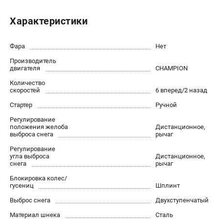
Новости
Характеристики
Юридическим лицам
Контакты
Бонусная программа
Фара
Нет
Способы оплаты
Производитель
двигателя
CHAMPION
КАТАЛОГ
Количество
скоростей
6 вперед/2 назад
Аккумуляторная техника
Стартер
Ручной
Генераторы электричества
Регулирование
Двигатели
положения желоба
Дистанционное,
выброса снега
рычаг
Запасные части
Мотоблоки
Регулирование
угла выброса
Дистанционное,
Мотопомпы
снега
рычаг
Принадлежности и акссесуары
Блокировка колес/
Садовая техника
гусениц
Шплинт
Сварочное оборудование
Выброс снега
Двухступенчатый
Средства защиты
Материал шнека
Сталь