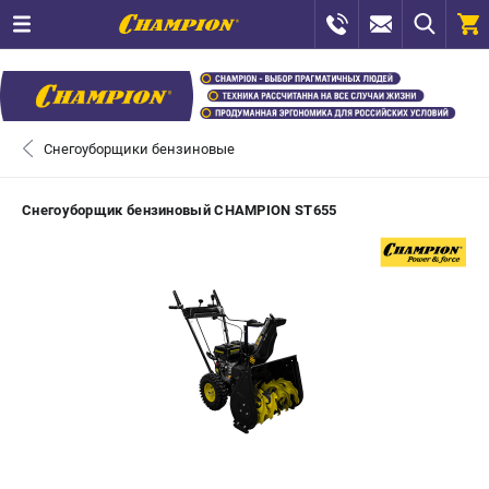
0 
₽
ПОМОНА
Снегоуборщики бензиновые
+7 (800) 550-70-46
- ЗАКАЗ ИЗДЕЛИЙ
Снегоуборщик бензиновый CHAMPION ST655
+7 (8112) 59-12-69
- ЗАКАЗ ЗАПЧАСТЕЙ
ЗАКАЗАТЬ ЗАПЧАСТЬ
ВХОД ИЛИ РЕГИСТРАЦИЯ
КАТАЛОГ
АКЦИИ