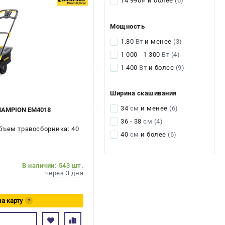
14 990
и более
(6)
i
Мощность
1.80
Вт
и менее
(3)
1 000 - 1 300
Вт
(4)
1 400
Вт
и более
(9)
Ширина скашивания
34
см
и менее
(6)
CHAMPION EM4018
36 - 38
см
(4)
бъем травосборника: 40
40
см
и более
(6)
В наличии: 543 шт.
через 3 дня
на карту
?
сь