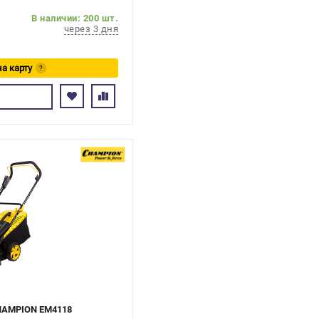
В наличии: 200 шт.
через 3 дня
на карту
?
сь
CHAMPION EM4118