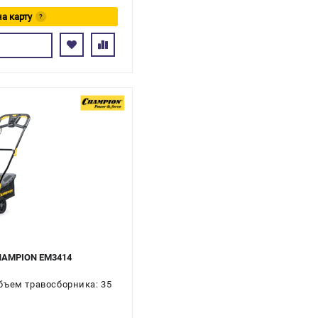
на карту
?
сь
CHAMPION EM3414
бъем травосборника: 35