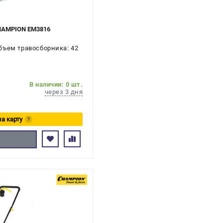
CHAMPION EM3816
бъем травосборника: 42
В наличии: 0 шт.
через 3 дня
на карту
?
сь