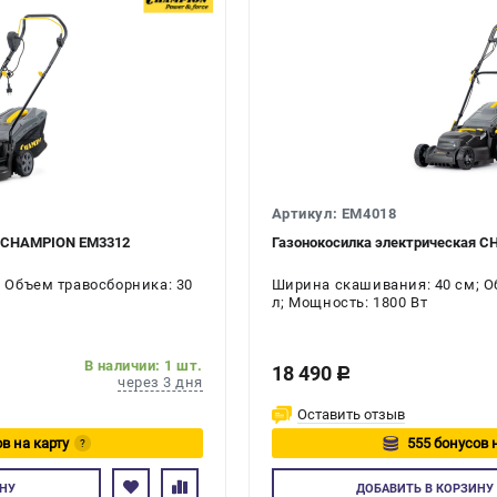
Артикул: EM4018
я CHAMPION EM3312
Газонокосилка электрическая 
 Объем травосборника: 30
Ширина скашивания: 40 см; О
л; Мощность: 1800 Вт
В наличии: 1 шт.
18 490
c
через 3 дня
Оставить отзыв
в на карту
555 бонусов 
?
йтесь
Авторизуйте
НУ
ДОБАВИТЬ
В КОРЗИНУ