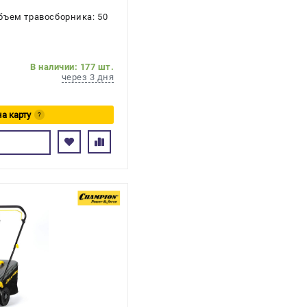
бъем травосборника: 50
В наличии: 177 шт.
через 3 дня
на карту
?
сь