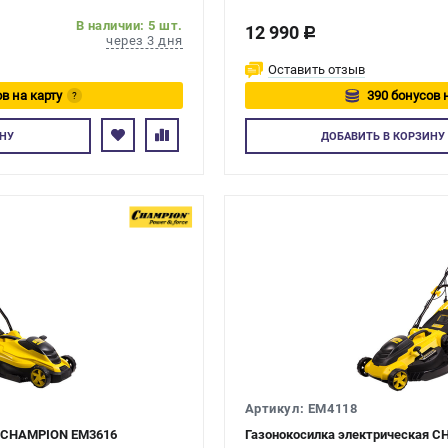
В наличии: 5 шт.
12 990
c
через 3 дня
Оставить отзыв
в на карту
390 бонусов 
?
йтесь
Авторизуйте
НУ
ДОБАВИТЬ
В КОРЗИНУ
Артикул: EM4118
я CHAMPION EM3616
Газонокосилка электрическая 