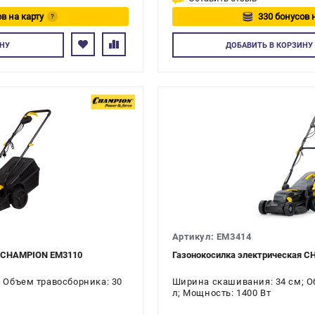
в на карту
330 бонусов 
?
йтесь
Авторизуйте
НУ
ДОБАВИТЬ
В КОРЗИНУ
Артикул: EM3414
я CHAMPION EM3110
Газонокосилка электрическая 
 Объем травосборника: 30
Ширина скашивания: 34 см; О
л; Мощность: 1400 Вт