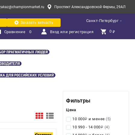
zakaz@championmarket.ru
Проспект Александровской Фермы, 29АЛ
Санкт-Петербург
Заказать запчасть
0 
Сравнение
0
Вход или регистрация
₽
Фильтры
Цена
10 000
и менее
(5)
i
10 990 - 14 000
(4)
i