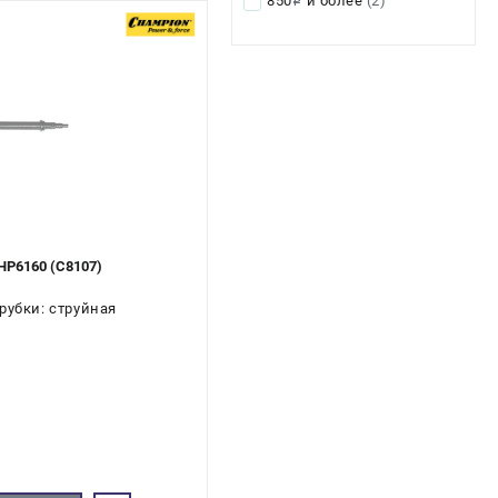
850
и более
(2)
i
HP6160 (C8107)
рубки: струйная