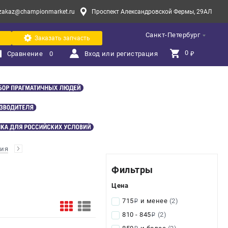
zakaz@championmarket.ru
Проспект Александровской Фермы, 29АЛ
Санкт-Петербург
Заказать запчасть
0 
Сравнение
0
Вход или регистрация
₽
ния
Фильтры
Цена
715
и менее
(2)
i
810 - 845
(2)
i