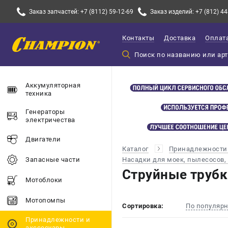
Заказ запчастей: +7 (8112) 59-12-69
Заказ изделий: +7 (812) 44
Контакты
Доставка
Оплат
Аккумуляторная
техника
Генераторы
электричества
Двигатели
Каталог
Принадлежности 
Насадки для моек, пылесосов,
Запасные части
Струйные трубк
Мотоблоки
Мотопомпы
Сортировка:
По популяр
Принадлежности и
акссесуары