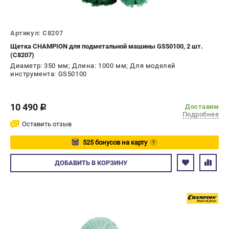
СРАВНЕНИЕ
(
0
)
Артикул: C8207
ИЗБРАННОЕ
(
0
)
Щетка CHAMPION для подметальной машины GS50100, 2 шт.
(C8207)
МАГАЗИНЫ
Диаметр: 350 мм; Длина: 1000 мм; Для моделей
инструмента: GS50100
СЕРВИС
10 490
Доставим
c
ПОДДЕРЖКА
Подробнее
Оставить отзыв
Сервисный центр
525 бонусов на карту
Гарантия Champion
?
Нашли дешевле?
Авторизуйтесь
ДОБАВИТЬ
В КОРЗИНУ
Политика обработки персональных данных
ИНФОРМАЦИЯ
О компании
О бренде