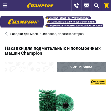
0 
₽
ПОМОНА
Насадки для моек, пылесосов, парогенераторов
+7 (800) 550-70-46
- ЗАКАЗ ИЗДЕЛИЙ
Насадки для подметальных и поломоечных
машин Champion
+7 (8112) 59-12-69
- ЗАКАЗ ЗАПЧАСТЕЙ
ФИЛЬТРЫ
СОРТИРОВКА
ЗАКАЗАТЬ ЗАПЧАСТЬ
ВХОД ИЛИ РЕГИСТРАЦИЯ
КАТАЛОГ
АКЦИИ