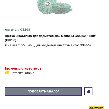
Новости
Юридическим лицам
Контакты
Бонусная программа
Способы оплаты
Артикул: C8208
Щетка CHAMPION для подметальной машины GS5562, 18 шт.
(C8208)
КАТАЛОГ
Диаметр: 350 мм; Для моделей инструмента: GS5562
Аккумуляторная техника
Генераторы электричества
Двигатели
Запасные части
Временно отсутствует
Оставить отзыв
Мотоблоки
Мотопомпы
Принадлежности и акссесуары
Садовая техника
ПОДОБРАТЬ АНАЛОГ
Сварочное оборудование
Средства защиты