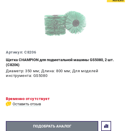
Станки
Строительная техника
Уборочная техника
ТЕЛЕФОН (ПОМОНА)
+7 (800) 550-70-46
Информация размещённая на сайте не является публичной
Артикул: C8206
офертой.
Щетка CHAMPION для подметальной машины GS5080, 2 шт.
проспект Александровской Фермы, 29АЛ
(C8206)
8 (812) 748-27-58
Диаметр: 350 мм; Длина: 800 мм; Для моделей
8 (800) 550-70-46
инструмента: GS5080
Режим работы колл-центра:
пн-пт - с 9:00 до 18:00
сб - с 10:00 до 16:00
вс - выходной
Временно отсутствует
ЗАКАЗ ЗАПЧАСТЕЙ
Оставить отзыв
+7 (8112) 59-12-69
zakaz@championmarket.ru
ПОДОБРАТЬ АНАЛОГ