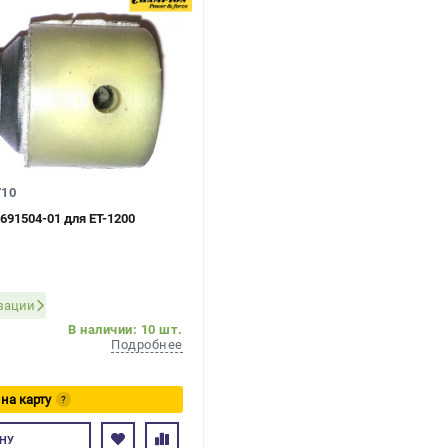
710
691504-01 для ET-1200
изации
В наличии: 10 шт.
Подробнее
 на карту
?
есь
НУ