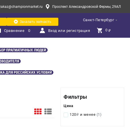
zakaz@championmarket.ru
Проспект Александровской Фермы, 29АЛ
Санкт-Петербург
Заказать запчасть
0 
Сравнение
0
Вход или регистрация
₽
Фильтры
Цена
120
и менее
(1)
i