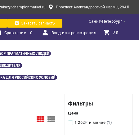
zakaz@championmarket.ru
Проспект Александровской Фермы, 29АЛ
Санкт-Петербург
Заказать запчасть
0 
Сравнение
0
Вход или регистрация
₽
Фильтры
Цена
1 262
и менее
(1)
i