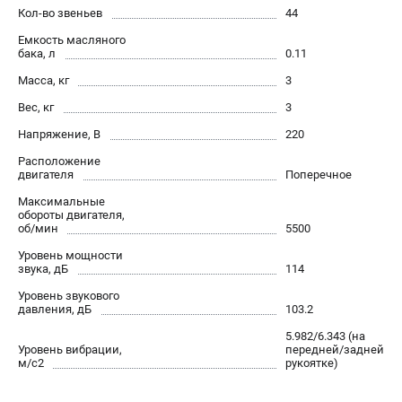
Средства защиты
Кол-во звеньев
44
Станки
Емкость масляного
Строительная техника
бака, л
0.11
Уборочная техника
Масса, кг
3
Вес, кг
3
ТЕЛЕФОН (САНКТ-ПЕТЕРБУРГ)
Напряжение, В
220
+7 (812) 448-13-08
Расположение
Информация размещённая на сайте не является публичной
двигателя
Поперечное
офертой.
Максимальные
обороты двигателя,
проспект Александровской Фермы, 29АЛ
об/мин
5500
8 (812) 748-27-58
8 (800) 550-70-46
Уровень мощности
Режим работы колл-центра:
звука, дБ
114
пн-пт - с 9:00 до 18:00
Уровень звукового
сб - с 10:00 до 16:00
давления, дБ
103.2
вс - выходной
5.982/6.343 (на
ЗАКАЗ ЗАПЧАСТЕЙ
Уровень вибрации,
передней/задней
+7 (8112) 59-12-69
м/с2
рукоятке)
zakaz@championmarket.ru