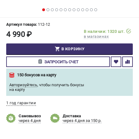
СРАВНЕНИЕ
(
0
)
ИЗБРАННОЕ
(
0
)
Артикул товара:
112-12
В наличии: 1320 шт.
4 990 ₽
в магазинах
МАГАЗИНЫ
В КОРЗИНУ
СЕРВИС
ЗАПРОСИТЬ СЧЕТ
ПОДДЕРЖКА
150 бонусов на карту
Сервисный центр
Авторизуйтесь
,
чтобы получить бонусы
Гарантия Champion
на карту
Нашли дешевле?
Политика обработки персональных данных
1 год гарантии
Самовывоз
Доставка
ИНФОРМАЦИЯ
через 4 дня
через 4 дня за 150 р.
О компании
О бренде