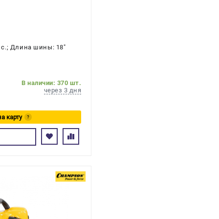
. с.; Длина шины: 18"
В наличии: 370 шт.
через 3 дня
на карту
?
сь