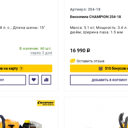
Артикул: 254-18
Бензопила CHAMPION 254-18
8 л. с.; Длина шины: 15"
Масса: 5.1 кг; Мощность: 3.4 л
дюйм; Ширина паза: 1.5 мм
В наличии: 60 шт.
16 990
c
через 3 дня
Оставить отзыв
в на карту
510 бонусов 
?
йтесь
Авторизуйте
НУ
ДОБАВИТЬ
В КОРЗИНУ