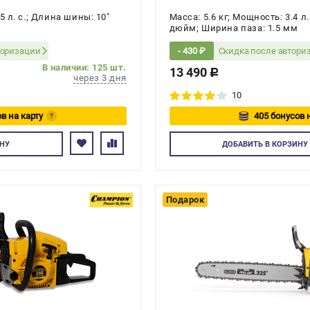
5 л. с.; Длина шины: 10"
Масса: 5.6 кг; Мощность: 3.4 л
дюйм; Ширина паза: 1.5 мм
торизации
Скидка после автори
- 430 ₽
В наличии: 125 шт.
13 490
c
через 3 дня
10
в на карту
405 бонусов 
?
йтесь
Авторизуйте
НУ
ДОБАВИТЬ
В КОРЗИНУ
Подарок