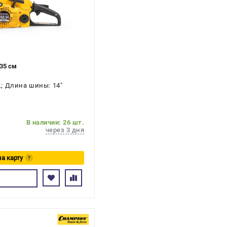
35 см
с.; Длина шины: 14"
В наличии: 26 шт.
через 3 дня
на карту
?
сь