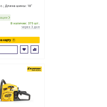
. с.; Длина шины: 18"
зации
В наличии: 375 шт.
через 3 дня
на карту
?
сь