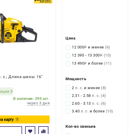
Цена
12 000
и менее
(6)
i
12 390 - 13 300
(10)
i
13 490
и более
(11)
i
л. с.; Длина шины: 16"
Мощность
2
л. с.
и менее
(8)
зации
2.31 - 2.58
л. с.
(4)
В наличии: 295 шт.
через 3 дня
2.60 - 3.13
л. с.
(6)
3.40
л. с.
и более
(10)
на карту
?
Кол-во звеньев
сь