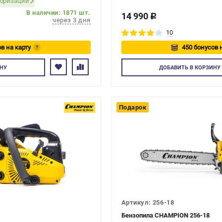
торизации
В наличии: 1871 шт.
14 990
c
через 3 дня
10
в на карту
450 бонусов 
?
йтесь
Авторизуйте
НУ
ДОБАВИТЬ
В КОРЗИНУ
Подарок
Артикул: 256-18
Бензопила CHAMPION 256-18