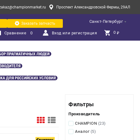
zakaz@championmarket.ru
Проспект Александровской Фермы, 29АЛ
Санкт-Петербург
Заказать запчасть
0 
Сравнение
0
Вход или регистрация
₽
Фильтры
Производитель
CHAMPION
(23)
Аналог
(5)