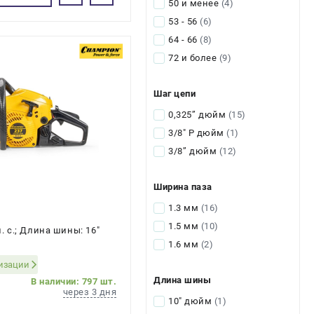
50 и менее
(4)
53 - 56
(6)
64 - 66
(8)
72 и более
(9)
Шаг цепи
0,325’’ дюйм
(15)
3/8" P дюйм
(1)
3/8’’ дюйм
(12)
Ширина паза
1.3 мм
(16)
1.5 мм
(10)
л. с.; Длина шины: 16"
1.6 мм
(2)
ризации
Длина шины
В наличии: 797 шт.
через 3 дня
10" дюйм
(1)