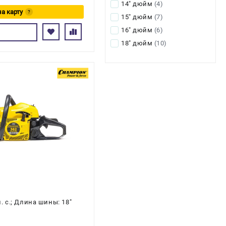
14" дюйм
(4)
на карту
?
15" дюйм
(7)
сь
16" дюйм
(6)
18" дюйм
(10)
л. с.; Длина шины: 18"