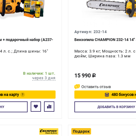
Артикул: 232-14
м + подарочный набор (А237-
Бензопила CHAMPION 232-14 14" 
4 л. с.; Длина шины: 16"
Масса: 3.9 кг; Мощность: 2 л. 
дюйм; Ширина паза: 1.3 мм
В наличии: 1 шт.
15 990
c
через 3 дня
Оставить отзыв
в на карту
480 бонусов 
?
йтесь
Авторизуйте
НУ
ДОБАВИТЬ
В КОРЗИНУ
Подарок