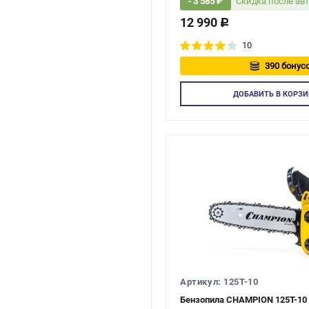
Скидка после ав
- 3 585 ₽
12 990
c
10
390 бонусо
Авторизу
ДОБАВИТЬ
В КОРЗИ
Артикул: 125T-10
Бензопила CHAMPION 125T-10