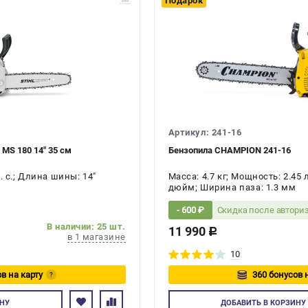
Подарок
Артикул: 241-16
 MS 180 14" 35 см
Бензопила CHAMPION 241-16
. с.; Длина шины: 14"
Масса: 4.7 кг; Мощность: 2.45 
дюйм; Ширина паза: 1.3 мм
Скидка после автори
- 600 ₽
В наличии: 25 шт.
11 990
c
в 1 магазине
10
в на карту
360 бонусов 
?
йтесь
Авторизуйте
НУ
ДОБАВИТЬ
В КОРЗИНУ