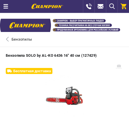
0 
₽
САНКТ-ПЕТЕРБУРГ
Бензопилы
+7 (812) 448-13-08
- ЗАКАЗ ИЗДЕЛИЙ
Бензопила SOLO by AL-KO 6436 16" 40 см (127429)
+7 (8112) 59-12-69
- ЗАКАЗ ЗАПЧАСТЕЙ
Бесплатная доставка
ЗАКАЗАТЬ ЗАПЧАСТЬ
ВХОД ИЛИ РЕГИСТРАЦИЯ
КАТАЛОГ
АКЦИИ