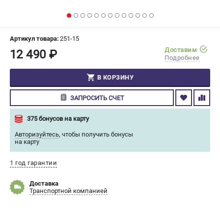
СРАВНЕНИЕ
(
0
)
ИЗБРАННОЕ
(
0
)
Артикул товара:
251-15
Доставим
12 490 ₽
Подробнее
МАГАЗИНЫ
В КОРЗИНУ
СЕРВИС
ЗАПРОСИТЬ СЧЕТ
ПОДДЕРЖКА
375 бонусов на карту
Сервисный центр
Авторизуйтесь
,
чтобы получить бонусы
Гарантия Champion
на карту
Нашли дешевле?
Политика обработки персональных данных
1 год гарантии
Доставка
ИНФОРМАЦИЯ
Транспортной компанией
О компании
О бренде