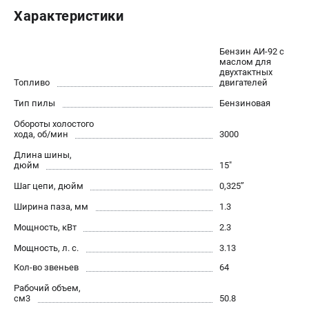
Новости
Характеристики
Юридическим лицам
Контакты
Бензин АИ-92 c
маслом для
Бонусная программа
двухтактных
Способы оплаты
Топливо
двигателей
Тип пилы
Бензиновая
КАТАЛОГ
Обороты холостого
хода, об/мин
3000
Аккумуляторная техника
Длина шины,
Генераторы электричества
дюйм
15"
Двигатели
Шаг цепи, дюйм
0,325’’
Запасные части
Ширина паза, мм
1.3
Мотоблоки
Мотопомпы
Мощность, кВт
2.3
Принадлежности и акссесуары
Мощность, л. с.
3.13
Садовая техника
Кол-во звеньев
64
Сварочное оборудование
Рабочий объем,
Средства защиты
см3
50.8