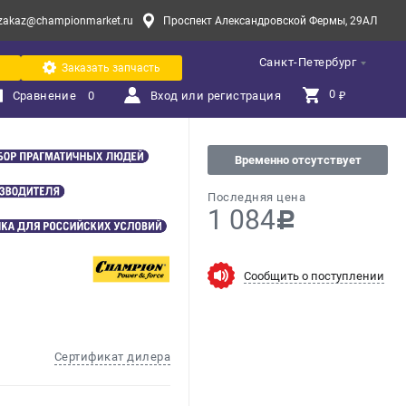
zakaz@championmarket.ru
Проспект Александровской Фермы, 29АЛ
Санкт-Петербург
Заказать запчасть
0 
Сравнение
0
Вход или регистрация
₽
Временно отсутствует
Последняя цена
1 084
c
Сообщить о поступлении
Сертификат дилера