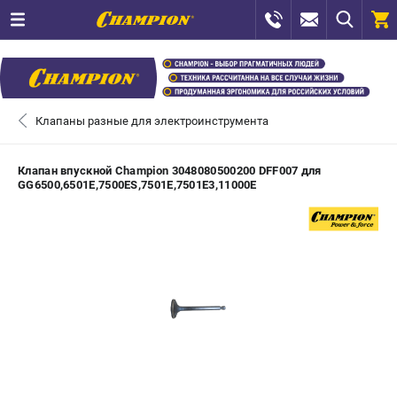
0 
₽
САНКТ-ПЕТЕРБУРГ
Клапаны разные для электроинструмента
+7 (812) 448-13-08
- ЗАКАЗ ИЗДЕЛИЙ
Клапан впускной Champion 3048080500200 DFF007 для
GG6500,6501Е,7500ES,7501Е,7501E3,11000Е
+7 (8112) 59-12-69
- ЗАКАЗ ЗАПЧАСТЕЙ
ЗАКАЗАТЬ ЗАПЧАСТЬ
ВХОД ИЛИ РЕГИСТРАЦИЯ
КАТАЛОГ
АКЦИИ