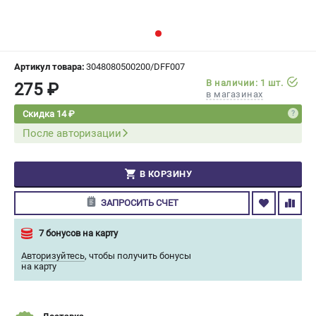
СРАВНЕНИЕ
(
0
)
ИЗБРАННОЕ
(
0
)
Артикул товара:
3048080500200/DFF007
В наличии: 1 шт.
275 ₽
МАГАЗИНЫ
в магазинах
Скидка 14 ₽
СЕРВИС
После авторизации
ПОДДЕРЖКА
В КОРЗИНУ
Сервисный центр
Гарантия Champion
ЗАПРОСИТЬ СЧЕТ
Нашли дешевле?
Политика обработки персональных данных
7 бонусов на карту
Авторизуйтесь
,
чтобы получить бонусы
на карту
ИНФОРМАЦИЯ
О компании
О бренде